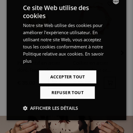
Ce site Web utilise des
cookies
DUTCH
Notre site Web utilise des cookies pour
FRENCH
améliorer l'expérience utilisateur. En
ENGLISH
utilisant notre site Web, vous acceptez
tous les cookies conformément à notre
Politique relative aux cookies.
En savoir
plus
Pendentif en acier
Collier en acier
B
doré, forme de
poli couleur or,
e
cœur
ACCEPTER TOUT
coeurs
c
€ 35.00
€ 35.00
€
f
REFUSER TOUT
AFFICHER LES DÉTAILS
Strictement
Performance
Ciblage
nécessaires