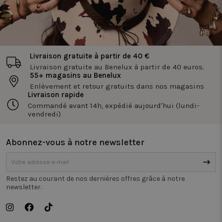
Fonctionnalité
Non classifiés
Livraison gratuite à partir de 40 €
Livraison gratuite au Benelux à partir de 40 euros.
55+ magasins au Benelux
Enlèvement et retour gratuits dans nos magasins
Livraison rapide
Strictement nécessaires
Performance
Commandé avant 14h, expédié aujourd'hui (lundi-
Ciblage
Fonctionnalité
Non classifiés
vendredi)
Les cookies strictement nécessaires habilitent des
fonctionnalités de base du site Web telles que la
Abonnez-vous à notre newsletter
connexion des utilisateurs et la gestion des comptes.
Le site Web ne peut pas être utilisé correctement
sans les cookies strictement nécessaires.
Fournisseur /
Restez au courant de nos dernières offres grâce à notre
Nom
Expiration
Descr
Domaine
newsletter.
_tt_enable_cookie
.twiceasnice.com
2 mois 4
Ce co
semaines
utili
rappe
préfé