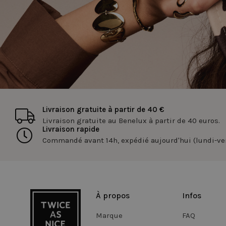
la gestion des compte
Nom
_tt_enable_cookie
cfid
Livraison gratuite à partir de 40 €
RECENTLYVIEWED
Livraison gratuite au Benelux à partir de 40 euros.
Livraison rapide
Commandé avant 14h, expédié aujourd'hui (lundi-ve
cftoken
WISHLIST
À propos
Infos
Marque
FAQ
FPGSID