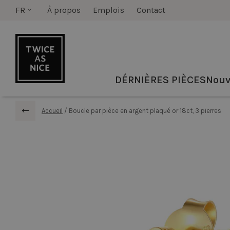
FR
À propos
Emplois
Contact
DÉRNIÈRES PIÈCES
Nouv
Accueil
/
Boucle par pièce en argent plaqué or 18ct, 3 pierres