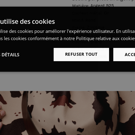
Matière:
Argent 925
Couleur métal:
Or
utilise des cookies
Motif:
Rond
Pierre:
Zirconia
lise des cookies pour améliorer l'expérience utilisateur. En utilis
Sorte de boucle d oreille:
Pen
s les cookies conformément à notre Politique relative aux cookie
Couleur:
Blanc
Taille motif:
2,5 mm
REFUSER TOUT
 DÉTAILS
ACC
Longueur:
7 mm
Performance
Ciblage
Fonctionnalité
ictement nécessaires
Performance
Ciblage
Fonctionnalité
Non classi
nt nécessaires habilitent des fonctionnalités de base du site Web telles que la connexion