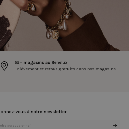
aires.
érences de
es sur le site.
ldFusion. Utilisé en
 d'identifier de
eur) pour permettre
isateur. Leur
tient un numéro
55+ magasins au Benelux
uits récemment
Enlèvement et retour gratuits dans nos magasins
ldFusion. Utilisé
'identifier de
eur) pour permettre
isateur. Leur
 contient un nombre
des produits dans la
onnez-vous à notre newsletter
atus van de
en.