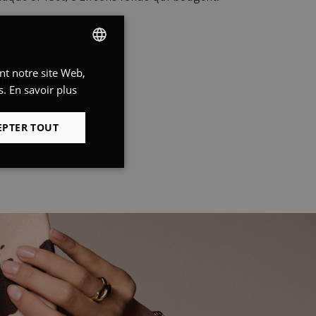
ant notre site Web,
DUTCH
dant
s.
En savoir plus
FRENCH
ENGLISH
EPTER TOUT
Non classifiés
fiés
 des utilisateurs et