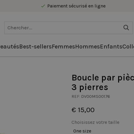
Paiement sécurisé en ligne
Livraison gratuite au Benelux à partir de 40 €
eautés
Best-sellers
Femmes
Hommes
Enfants
Coll
Boucle par pièc
3 pierres
REF:
DV00MS00176
€ 15,00
Choisissez votre taille
One size