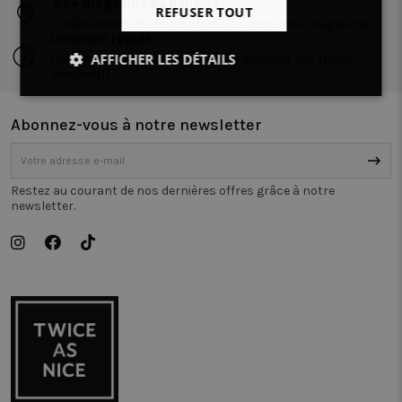
55+ magasins au Benelux
REFUSER TOUT
Enlèvement et retour gratuits dans nos magasins
Livraison rapide
Commandé avant 14h, expédié aujourd'hui (lundi-
AFFICHER LES DÉTAILS
vendredi)
Strictement
Performance
Ciblage
nécessaires
Abonnez-vous à notre newsletter
Fonctionnalité
Non classifiés
Restez au courant de nos dernières offres grâce à notre
newsletter.
Strictement nécessaires
Performance
Ciblage
Fonctionnalité
Non classifiés
Les cookies strictement nécessaires habilitent des
fonctionnalités de base du site Web telles que la
connexion des utilisateurs et la gestion des comptes.