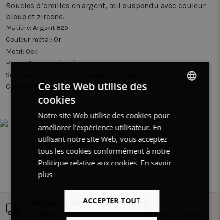
Boucles d’oreilles en argent, œil suspendu avec couleur
bleue et zircone.
Matière:
Argent 925
Couleur métal:
Or
Motif:
Oeil
Pierre:
Zirconia, émail
Sorte de boucle d oreille:
Pendant, Anneau
Ce site Web utilise des
Couleur:
Bleu
cookies
DUTCH
Notre site Web utilise des cookies pour
FRENCH
améliorer l'expérience utilisateur. En
ENGLISH
utilisant notre site Web, vous acceptez
tous les cookies conformément à notre
Politique relative aux cookies.
En savoir
plus
ACCEPTER TOUT
Livraison gratuite à partir de 40 €
Livraison gratuite au Benelux à partir de 40 euros.