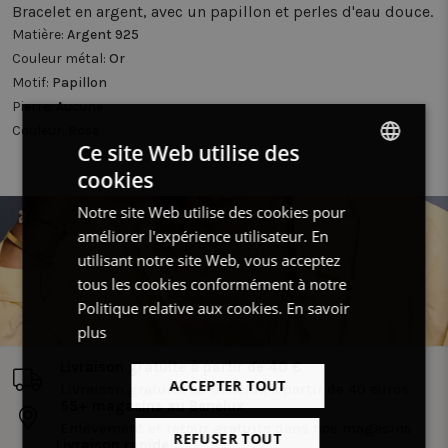
Bracelet en argent, avec un papillon et perles d'eau douce.
Matière:
Argent 925
Couleur métal:
Or
Motif:
Papillon
Pierre:
Aucune
Couleur:
Rose
Ce site Web utilise des
cookies
DUTCH
Notre site Web utilise des cookies pour
FRENCH
améliorer l'expérience utilisateur. En
ENGLISH
utilisant notre site Web, vous acceptez
tous les cookies conformément à notre
Politique relative aux cookies.
En savoir
plus
Livraison gratuite à partir de 40 €
ACCEPTER TOUT
Livraison gratuite au Benelux à partir de 40 euros.
55+ magasins au Benelux
Enlèvement et retour gratuits dans nos magasins
REFUSER TOUT
Livraison rapide