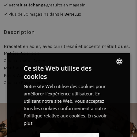
Retrait et échange
gratuits en magasin
Plus de 50 magasins dans le
BeNeLux
Description
Bracelet en acier, avec cuir tressé et accents métalliques.
Matière:
Acier poli
Couleur métal:
Argent
Ce site Web utilise des
Motif:
Aucun
cookies
Pierre:
Aucune
DUTCH
Couleur:
Pas de couleur
Notre site Web utilise des cookies pour
FRENCH
améliorer l'expérience utilisateur. En
ENGLISH
utilisant notre site Web, vous acceptez
tous les cookies conformément à notre
Politique relative aux cookies.
En savoir
plus