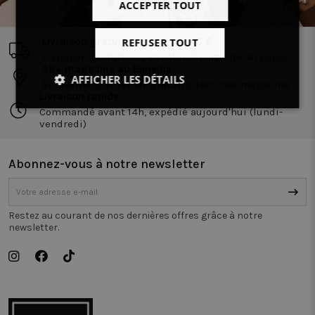
ACCEPTER TOUT
Livraison gratuite à partir de 40 €
REFUSER TOUT
Livraison gratuite au Benelux à partir de 40 euros.
55+ magasins au Benelux
AFFICHER LES DÉTAILS
Enlèvement et retour gratuits dans nos magasins
Livraison rapide
Strictement
Performance
Ciblage
Commandé avant 14h, expédié aujourd'hui (lundi-
nécessaires
vendredi)
Abonnez-vous à notre newsletter
Fonctionnalité
Non classifiés
Restez au courant de nos dernières offres grâce à notre
newsletter.
Strictement nécessaires
Performance
Ciblage
Fonctionnalité
Non classifiés