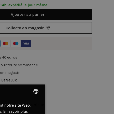
14h, expédié le jour même
Ajouter au panier
Collecte en magasin
de 40 euros
 pour toute commande
 en magasin
e
BeNeLux
il avec une pierre bleue.
ant notre site Web,
DUTCH
s.
En savoir plus
FRENCH