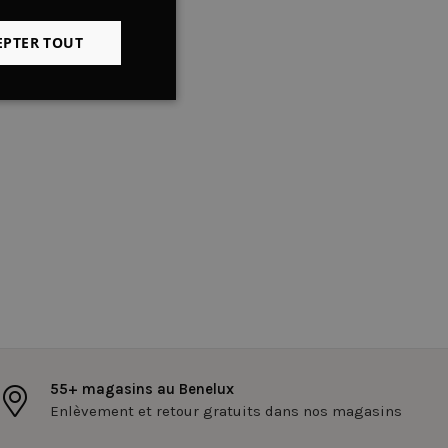
ENGLISH
EPTER TOUT
Non classifiés
fiés
 des utilisateurs et
aires.
érences de
55+ magasins au Benelux
es sur le site.
Enlèvement et retour gratuits dans nos magasins
ldFusion. Utilisé en
 d'identifier de