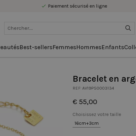
Paiement sécurisé en ligne
Livraison gratuite au Benelux à partir de 40 €
eautés
Best-sellers
Femmes
Hommes
Enfants
Coll
Bracelet en arg
REF:
AV19PS0003134
€ 55,00
Choisissez votre taille
16cm+3cm