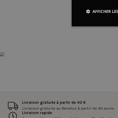
AFFICHER LES
Strictement
nécessaires
Str
Les cookies stricteme
la gestion des compte
Nom
Livraison gratuite à partir de 40 €
_tt_enable_cookie
Livraison gratuite au Benelux à partir de 40 euros.
Livraison rapide
cfid