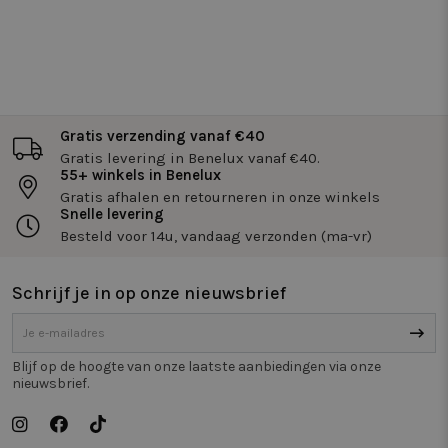
Functioneel
Niet-
geclassificeerd
Gratis verzending vanaf €40
Gratis levering in Benelux vanaf €40.
55+ winkels in Benelux
Gratis afhalen en retourneren in onze winkels
Snelle levering
Strikt noodzakelijk
Prestatie
Targeting
Besteld voor 14u, vandaag verzonden (ma-vr)
Functioneel
Niet-geclassificeerd
Strikt noodzakelijke cookies maken de
Schrijf je in op onze nieuwsbrief
kernfunctionaliteiten van de website mogelijk, zoals
gebruikersaanmelding en accountbeheer. De
website kan niet goed worden gebruikt zonder de
strikt noodzakelijke cookies.
Blijf op de hoogte van onze laatste aanbiedingen via onze
Naam
Aanbieder / Domein
Vervaldatum
Om
nieuwsbrief.
_tt_enable_cookie
.twiceasnice.com
2 maanden 4
De
weken
wo
om
vo