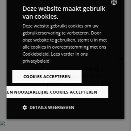
Deze website maakt gebruik
van cookies.
DUTCH
Deze website gebruikt cookies om uw
FRENCH
gebruikerservaring te verbeteren. Door
ENGLISH
onze website te gebruiken, stemt u in met
alle cookies in overeenstemming met ons
Cookiebeleid.
Lees verder in ons
privacybeleid
Halsketting in
Armband in
Halsk
goudkleurig
goudkleurig
goud
COOKIES ACCEPTEREN
edelstaal,
edelstaal,
edels
€ 39.00
€ 29.00
€ 25
klavertje
klavertje
4 ope
LLEEN NOODZAKELIJKE COOKIES ACCEPTEREN
DETAILS WEERGEVEN
Strikt
Prestatie
Targeting
noodzakelijk