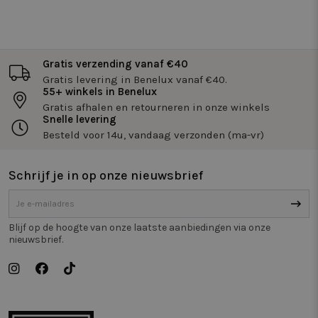
Functioneel
Niet-
geclassificeerd
Gratis verzending vanaf €40
Gratis levering in Benelux vanaf €40.
55+ winkels in Benelux
Gratis afhalen en retourneren in onze winkels
Snelle levering
Besteld voor 14u, vandaag verzonden (ma-vr)
Strikt noodzakelijk
Prestatie
Targeting
Functioneel
Niet-geclassificeerd
Schrijf je in op onze nieuwsbrief
Strikt noodzakelijke cookies maken de
kernfunctionaliteiten van de website mogelijk, zoals
gebruikersaanmelding en accountbeheer. De
website kan niet goed worden gebruikt zonder de
strikt noodzakelijke cookies.
Blijf op de hoogte van onze laatste aanbiedingen via onze
nieuwsbrief.
Naam
Aanbieder / Domein
Vervaldatum
Om
_tt_enable_cookie
.twiceasnice.com
2 maanden 4
De
weken
wo
om
vo
de
be