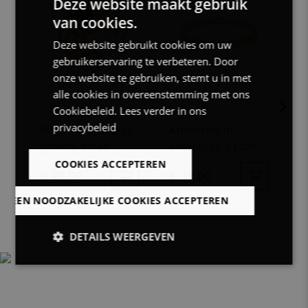
Deze website maakt gebruik
van cookies.
DUTCH
Deze website gebruikt cookies om uw
FRENCH
gebruikerservaring te verbeteren. Door
ENGLISH
onze website te gebruiken, stemt u in met
alle cookies in overeenstemming met ons
Cookiebeleid.
Lees verder in ons
privacybeleid
Ring in edelstaal,
Armband in
A
groene steen
edelstaal, 3 roze
e
stenen
s
COOKIES ACCEPTEREN
€ 29.00
€ 39.00
€
LLEEN NOODZAKELIJKE COOKIES ACCEPTEREN
DETAILS WEERGEVEN
Strikt
Prestatie
Targeting
noodzakelijk