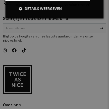
Besteld voor 14u, vandaag verzonden (ma-vr)
DETAILS WEERGEVEN
Schrijf je in op onze nieuwsbrief
Strikt
Prestatie
Targeting
noodzakelijk
Blijf op de hoogte van onze laatste aanbiedingen via onze
nieuwsbrief.
Functioneel
Niet-
geclassificeerd
Strikt noodzakelijk
Prestatie
Targeting
Functioneel
Niet-geclassificeerd
Strikt noodzakelijke cookies maken de
kernfunctionaliteiten van de website mogelijk, zoals
gebruikersaanmelding en accountbeheer. De
Over ons
website kan niet goed worden gebruikt zonder de