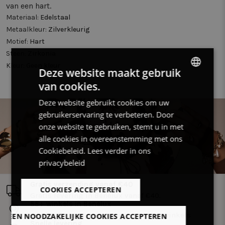
van een hart.
Materiaal:
Edelstaal
Metaalkleur:
Zilverkleurig
Motief:
Hart
Steen:
Zirkonia
Kleur:
Geen kleur
Deze website maakt gebruik
van cookies.
DUTCH
Deze website gebruikt cookies om uw
FRENCH
gebruikerservaring te verbeteren. Door
ENGLISH
onze website te gebruiken, stemt u in met
alle cookies in overeenstemming met ons
Cookiebeleid.
Lees verder in ons
privacybeleid
Gratis verzending vanaf €40
COOKIES ACCEPTEREN
Gratis levering in Benelux vanaf €40.
55+ winkels in Benelux
Gratis afhalen en retourneren in onze winkels
LLEEN NOODZAKELIJKE COOKIES ACCEPTEREN
Snelle levering