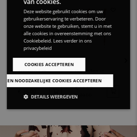
van cookies.
DUTCH
50%
Deze website gebruikt cookies om uw
FRENCH
gebruikerservaring te verbeteren. Door
ENGLISH
onze website te gebruiken, stemt u in met
alle cookies in overeenstemming met ons
Cookiebeleid.
Lees verder in ons
privacybeleid
COOKIES ACCEPTEREN
Armband in
Oorbellen in
A
goudkleurig
goudkleurig
g
LLEEN NOODZAKELIJKE COOKIES ACCEPTEREN
edelstaal,
edelstaal, 2 rijen
e
€ 14.50
€ 35.00
€
tennisarmband
van rode zirkonia
o
€ 29.00
DETAILS WEERGEVEN
met witte en
groene zirkonia
Strikt
Prestatie
Targeting
noodzakelijk