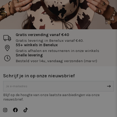
Functioneel
Niet-
geclassificeerd
Gratis verzending vanaf €40
Gratis levering in Benelux vanaf €40.
Strikt noodzakelijk
Prestatie
Targeting
55+ winkels in Benelux
Functioneel
Niet-geclassificeerd
Gratis afhalen en retourneren in onze winkels
Snelle levering
Strikt noodzakelijke cookies maken de
Besteld voor 14u, vandaag verzonden (ma-vr)
kernfunctionaliteiten van de website mogelijk, zoals
gebruikersaanmelding en accountbeheer. De
website kan niet goed worden gebruikt zonder de
Schrijf je in op onze nieuwsbrief
strikt noodzakelijke cookies.
Naam
Aanbieder / Domein
Vervaldatum
Om
_tt_enable_cookie
.twiceasnice.com
2 maanden 4
De
Blijf op de hoogte van onze laatste aanbiedingen via onze
weken
wo
om
nieuwsbrief.
vo
de
be
ge
co