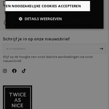
Gratis verzending vanaf €40
LLEEN NOODZAKELIJKE COOKIES ACCEPTEREN
Gratis levering in Benelux vanaf €40.
55+ winkels in Benelux
Gratis afhalen en retourneren in onze winkels
DETAILS WEERGEVEN
Snelle levering
Besteld voor 14u, vandaag verzonden (ma-vr)
Strikt
Prestatie
Targeting
noodzakelijk
Schrijf je in op onze nieuwsbrief
Functioneel
Niet-
geclassificeerd
Blijf op de hoogte van onze laatste aanbiedingen via onze
nieuwsbrief.
Strikt noodzakelijk
Prestatie
Targeting
Functioneel
Niet-geclassificeerd
Strikt noodzakelijke cookies maken de