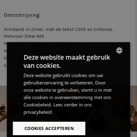
Omschrijving
Armband in zilver, met de tekst LOVE en zirkonia. .
Materiaal:
Zilver 925
Metaalkleur:
Goudkleurig, Zilverkleurig
Motief:
Love, Letter
Deze website maakt gebruik
Steen:
Zirkonia
van cookies.
Kleur:
Wit
DUTCH
Deze website gebruikt cookies om uw
FRENCH
gebruikerservaring te verbeteren. Door
ENGLISH
onze website te gebruiken, stemt u in met
alle cookies in overeenstemming met ons
Cookiebeleid.
Lees verder in ons
privacybeleid
COOKIES ACCEPTEREN