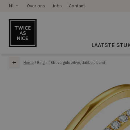
NL
Over ons
Jobs
Contact
LAATSTE STU
Home
/
Ring in 18kt verguld zilver, dubbele band