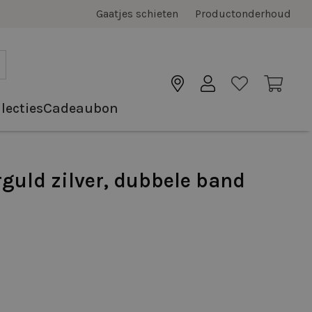
Gaatjes schieten
Productonderhoud
lecties
Cadeaubon
rguld zilver, dubbele band