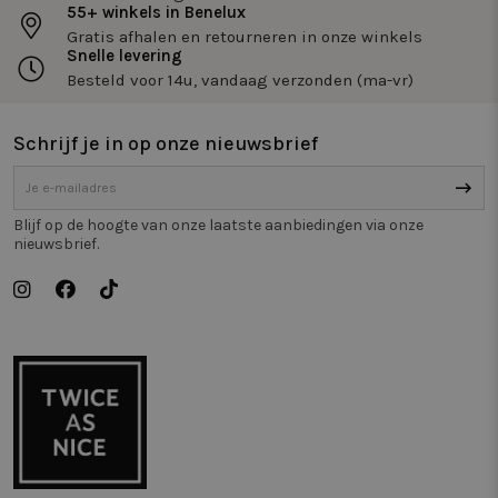
55+ winkels in Benelux
Gratis afhalen en retourneren in onze winkels
Snelle levering
Besteld voor 14u, vandaag verzonden (ma-vr)
Schrijf je in op onze nieuwsbrief
Strikt noodzakelijk
Prestatie
Targeting
Functioneel
Niet-geclassificeerd
Strikt noodzakelijke cookies maken de
Blijf op de hoogte van onze laatste aanbiedingen via onze
kernfunctionaliteiten van de website mogelijk, zoals
nieuwsbrief.
gebruikersaanmelding en accountbeheer. De
website kan niet goed worden gebruikt zonder de
strikt noodzakelijke cookies.
Naam
Aanbieder / Domein
Vervaldatum
Om
_tt_enable_cookie
.twiceasnice.com
2 maanden 4
De
weken
wo
om
vo
de
be
ge
co
we
on