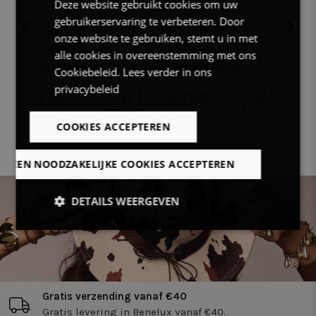
Deze website gebruikt cookies om uw
FRENCH
gebruikerservaring te verbeteren. Door
ENGLISH
onze website te gebruiken, stemt u in met
ellen in
Halsketting in
Halsketting i
alle cookies in overeenstemming met ons
kleurig
goudkleurig
goudkleurig
Cookiebeleid.
Lees verder in ons
staal, 2
edelstaal, hart
edelstaal, 2
privacybeleid
.00
€ 29.00
€ 29.00
en
harten
COOKIES ACCEPTEREN
LLEEN NOODZAKELIJKE COOKIES ACCEPTEREN
DETAILS WEERGEVEN
Strikt
Prestatie
Targeting
noodzakelijk
Gratis verzending vanaf €40
Functioneel
Niet-
geclassificeerd
Gratis levering in Benelux vanaf €40.