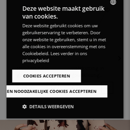
Deze website maakt gebruik
van cookies.
DUTCH
Deze website gebruikt cookies om uw
FRENCH
gebruikerservaring te verbeteren. Door
ENGLISH
onze website te gebruiken, stemt u in met
alle cookies in overeenstemming met ons
Cookiebeleid.
Lees verder in ons
privacybeleid
Halsketting in
Halsketting in
A
goudkleurig
goudkleurig
g
COOKIES ACCEPTEREN
edelstaal, klaver,
edelstaal, klaver,
e
€ 25.00
€ 25.00
€
steentjes
steentje
k
LLEEN NOODZAKELIJKE COOKIES ACCEPTEREN
DETAILS WEERGEVEN
Strikt
Prestatie
Targeting
noodzakelijk