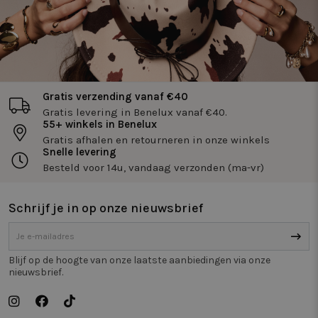
Functioneel
Niet-
geclassificeerd
Gratis verzending vanaf €40
Gratis levering in Benelux vanaf €40.
55+ winkels in Benelux
Gratis afhalen en retourneren in onze winkels
Snelle levering
Strikt noodzakelijk
Prestatie
Targeting
Besteld voor 14u, vandaag verzonden (ma-vr)
Functioneel
Niet-geclassificeerd
Strikt noodzakelijke cookies maken de
Schrijf je in op onze nieuwsbrief
kernfunctionaliteiten van de website mogelijk, zoals
gebruikersaanmelding en accountbeheer. De
website kan niet goed worden gebruikt zonder de
strikt noodzakelijke cookies.
Blijf op de hoogte van onze laatste aanbiedingen via onze
Naam
Aanbieder / Domein
Vervaldatum
Om
nieuwsbrief.
_tt_enable_cookie
.twiceasnice.com
2 maanden 4
De
weken
wo
om
vo