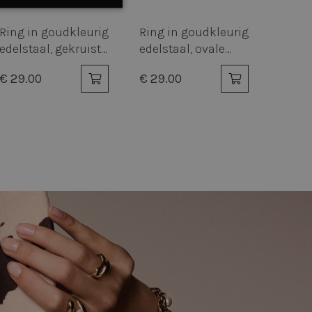
Niet-
geclassificeerd
Ring in goudkleurig
Ring in goudkleurig
edelstaal, gekruiste
edelstaal, ovale
open ring
parel
€ 29.00
€ 29.00
rd
elding en
keuren van de
 van cookies op de
-toepassingen.
tie met CFTOKEN en
ek te identificeren,
essies kan
specifiek voor de
liënt te