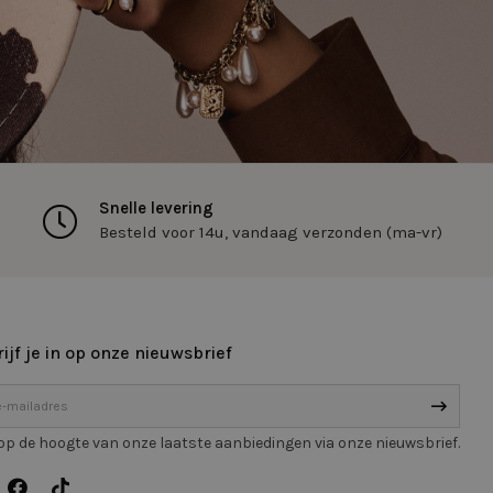
ekeken producten te
-toepassingen.
e met CFID en helpt
e wijze te
an gebruikerssessies
, is specifiek voor
 nummer om de klant
n bij te houden op
Snelle levering
status van de
Besteld voor 14u, vandaag verzonden (ma-vr)
eken.
ie-Script.com-
oekers te
-Script.com is
ijf je in op onze nieuwsbrief
schrijving
f op de hoogte van onze laatste aanbiedingen via onze nieuwsbrief.