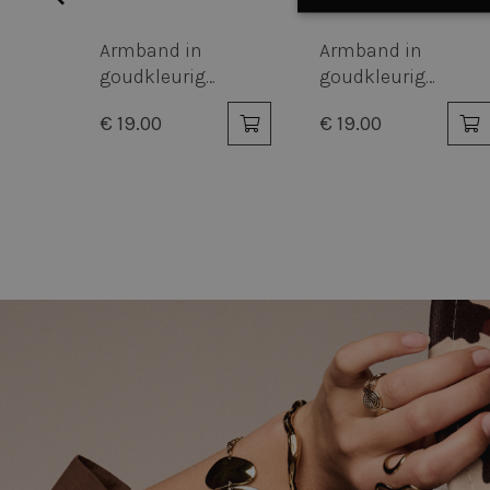
Strikt
noodzakelijk
n
Armband in
Armband in
goudkleurig
goudkleurig
e
edelstaal, ovale
edelstaal, fijne
€ 19.00
€ 19.00
ls
schakels
ovale schakels
S
Strikt noodzakelijke
accountbeheer. De we
Naam
_tt_enable_cookie
cfid