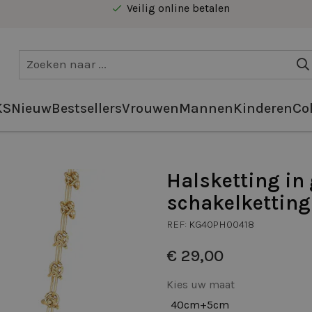
Gratis levering vanaf €40 in Benelux
Veilig online betalen
Gratis levering vanaf €40 in Benelux
KS
Nieuw
Bestsellers
Vrouwen
Mannen
Kinderen
Col
Halsketting in 
schakelketting
REF:
KG40PH00418
€ 29,00
Kies uw maat
40cm+5cm