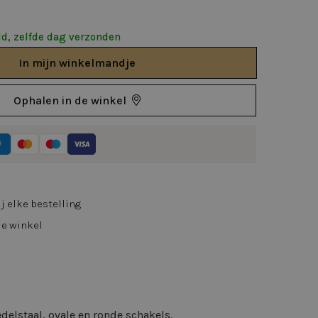
d, zelfde dag verzonden
In
mijn
winkelmandje
Ophalen in de winkel
j elke bestelling
de winkel
delstaal, ovale en ronde schakels.