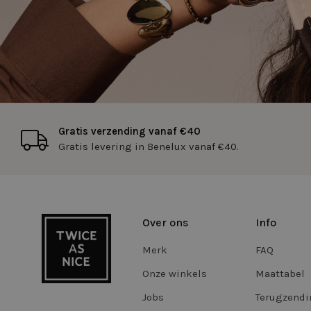
RECENTLYVIEWED
cftoken
WISHLIST
Gratis verzending vanaf €40
FPGSID
Gratis levering in Benelux vanaf €40.
CookieScriptConse
Over ons
Info
Storage declaratio
Naam
Merk
FAQ
_vwo_865194_confi
Onze winkels
Maattabel
tt_appInfo
Jobs
Terugzend
vwoSn