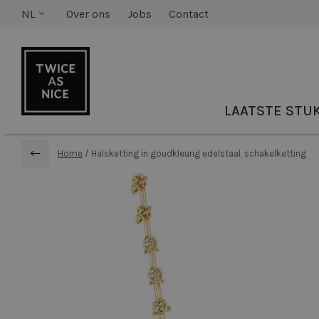
NL
Over ons
Jobs
Contact
LAATSTE STU
Home
/
Halsketting in goudkleurig edelstaal, schakelketting