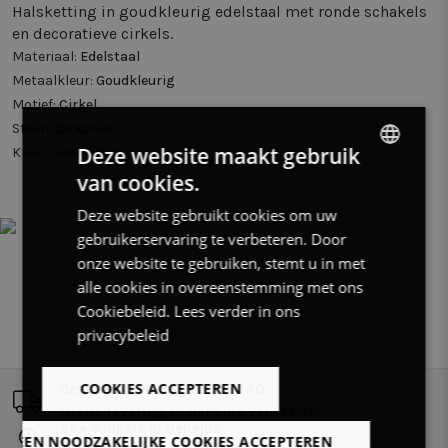
Halsketting in goudkleurig edelstaal met ronde schakels
en decoratieve cirkels.
Materiaal:
Edelstaal
Metaalkleur:
Goudkleurig
Motief:
Cirkel
Steen:
Zirkonia
Deze website maakt gebruik
Kleur:
Geen kleur
van cookies.
DUTCH
Deze website gebruikt cookies om uw
FRENCH
gebruikerservaring te verbeteren. Door
ENGLISH
onze website te gebruiken, stemt u in met
alle cookies in overeenstemming met ons
Cookiebeleid.
Lees verder in ons
privacybeleid
COOKIES ACCEPTEREN
Gratis verzending vanaf €40
Gratis levering in Benelux vanaf €40.
55+ winkels in Benelux
LLEEN NOODZAKELIJKE COOKIES ACCEPTEREN