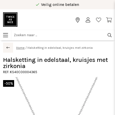
Veilig online betalen
Gratis levering vanaf €40 in Benelux
Home
/
Halsketting in edelstaal, kruisjes met zirkonia
Halsketting in edelstaal, kruisjes met
zirkonia
REF:
KS40CO0004365
-50%