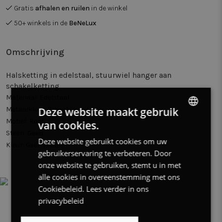
Gratis
afhalen en ruilen
in de winkel
50+ winkels in de
BeNeLux
Omschrijving
Halsketting in edelstaal, stuurwiel hanger aan
schakelketting.
Materiaal:
Edelstaal
Deze website maakt gebruik
Metaalkleur:
Zilverkleurig
Motief:
Roer
van cookies.
DUTCH
Steen:
Geen
Deze website gebruikt cookies om uw
FRENCH
Kleur:
Geen kleur
gebruikerservaring te verbeteren. Door
ENGLISH
onze website te gebruiken, stemt u in met
alle cookies in overeenstemming met ons
Cookiebeleid.
Lees verder in ons
privacybeleid