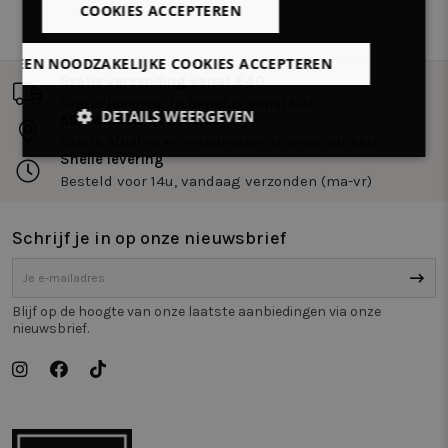
COOKIES ACCEPTEREN
LLEEN NOODZAKELIJKE COOKIES ACCEPTEREN
Gratis verzending vanaf €40
Gratis levering in Benelux vanaf €40.
DETAILS WEERGEVEN
55+ winkels in Benelux
Gratis afhalen en retourneren in onze winkels
Snelle levering
Strikt
Prestatie
Targeting
noodzakelijk
Besteld voor 14u, vandaag verzonden (ma-vr)
Schrijf je in op onze nieuwsbrief
Functioneel
Niet-
geclassificeerd
Blijf op de hoogte van onze laatste aanbiedingen via onze
nieuwsbrief.
Strikt noodzakelijk
Prestatie
Targeting
Functioneel
Niet-geclassificeerd