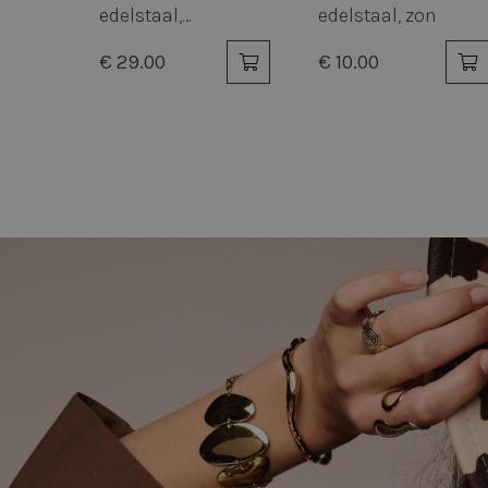
noodzakelijk
edelstaal,
edelstaal, zon
schakelketting met
€ 29.00
€ 10.00
ring
S
Strikt noodzakelijke
accountbeheer. De we
Naam
_tt_enable_cookie
cfid
RECENTLYVIEWED