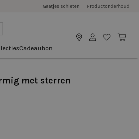
Gaatjes schieten
Productonderhoud
lecties
Cadeaubon
rmig met sterren