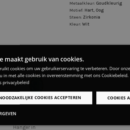
Metaalkleur:
Goudkleurig
Motief:
Hart, Oog
Steen:
Zirkonia
Kleur:
Wit
e maakt gebruik van cookies.
ruikt cookies om uw gebruikerservaring te verbeteren. Door onze
 u in met alle cookies in overeenstemming met ons Cookiebeleid.
s privacybeleid
NOODZAKELIJKE COOKIES ACCEPTEREN
COOKIES 
ERGEVEN
Prestatie
Targeting
Functioneel
Hanger in