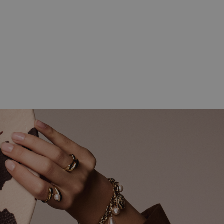
geclassificeerd
rd
elding en
keuren van de
 van cookies op de
-toepassingen.
tie met CFTOKEN en
ek te identificeren,
essies kan
specifiek voor de
liënt te
ekeken producten te