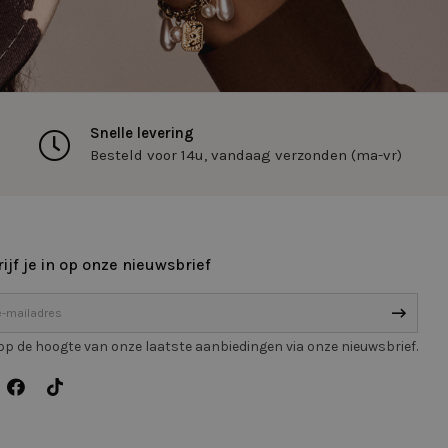
-toepassingen.
e met CFID en helpt
e wijze te
an gebruikerssessies
, is specifiek voor
 nummer om de klant
Snelle levering
n bij te houden op
Besteld voor 14u, vandaag verzonden (ma-vr)
status van de
eken.
ie-Script.com-
oekers te
-Script.com is
ijf je in op onze nieuwsbrief
schrijving
f op de hoogte van onze laatste aanbiedingen via onze nieuwsbrief.