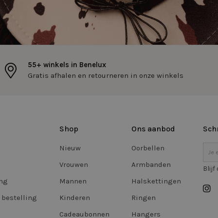
www.twiceasnice.com
1 jaar 1
Cookie ingesteld door Adobe ColdFusion
maand
Deze cookie wordt gebruikt in combinati
om een clientapparaat (browser) op uniek
identificeren, zodat de site variabelen v
kan bijhouden. Hoe deze worden gebruikt
de site. CFTOKEN bevat een willekeurig
te identificeren.
55+ winkels in Benelux
ibikeweb.tilroy.com
4 weken 2
Deze cookie wordt gebruikt om producte
www.twiceasnice.com
dagen
de verlanglijst van de bezoeker.
Gratis afhalen en retourneren in onze winkels
29 minuten
Deze cookie wordt gebruikt om de sessie
Google
57 seconden
gebruiker te bewaren tijdens paginabezo
.twiceasnice.com
nt
3 dagen
Deze cookie wordt gebruikt door de Cook
CookieScript
service om de cookievoorkeuren van bez
www.twiceasnice.com
onthouden. De cookie-banner van Cookie
noodzakelijk om correct te werken.
Shop
Ons aanbod
Schr
n
Nieuw
Oorbellen
Storage type
Om
Vrouwen
Armbanden
Blij
g
Lokale opslag
ing
Mannen
Halskettingen
Sessiesopslag
 bestelling
Kinderen
Ringen
Lokale opslag
Cadeaubonnen
Hangers
Lokale opslag