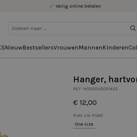
Veilig online betalen
Gratis levering vanaf €40 in Benelux
KS
Nieuw
Bestsellers
Vrouwen
Mannen
Kinderen
Col
Hanger, hartvo
REF:
HG00OU0001453
€ 12,00
Kies uw maat
One size