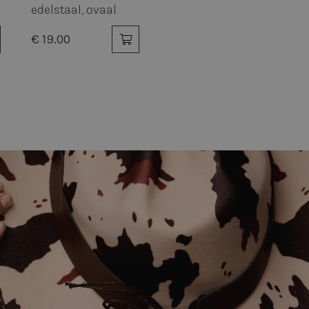
edelstaal, ovaal
€ 19.00
trikt noodzakelijk
Prestatie
Targeting
Functioneel
Niet-geclassificee
 cookies maken de kernfunctionaliteiten van de website mogelijk, zoals gebruikersaanm
bsite kan niet goed worden gebruikt zonder de strikt noodzakelijke cookies.
Aanbieder / Domein
Vervaldatum
Omschrijving
.twiceasnice.com
2 maanden 4
Deze cookie wordt gebruikt om de voor
weken
gebruiker met betrekking tot het gebruik
website te onthouden.
www.twiceasnice.com
1 jaar 1
Cookie ingesteld door Adobe ColdFusion
maand
Deze cookie wordt gebruikt in combina
helpt om een clientapparaat (browser) uni
zodat de site variabelen van gebruikerss
bijhouden. Hoe deze worden gebruikt, is 
site. CFID bevat een volgnummer om de c
identificeren.
www.twiceasnice.com
4 weken 2
Deze cookie wordt gebruikt om recent b
Google Privacy Policy
dagen
kunnen weergeven aan de bezoeker.