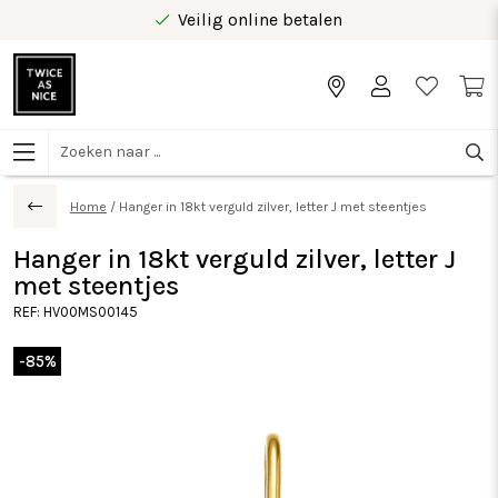
Veilig online betalen
Gratis levering vanaf €40 in Benelux
Home
/
Hanger in 18kt verguld zilver, letter J met steentjes
Hanger in 18kt verguld zilver, letter J
met steentjes
REF:
HV00MS00145
-85%