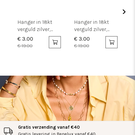
Hanger in 18kt
Hanger in 18kt
Hang
verguld zilver,
verguld zilver,
verg
letter G met
letter M met
lett
€ 3.00
€ 3.00
€ 3.
steentjes
steentjes
stee
€ 19.00
€ 19.00
€ 19
Gratis verzending vanaf €40
Gratis levering in Benelux vanaf €40.