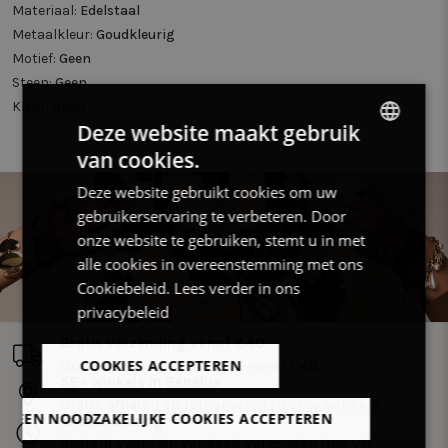
Materiaal:
Edelstaal
Metaalkleur:
Goudkleurig
Motief:
Geen
Steen:
Geen
Kleur:
Rood
Deze website maakt gebruik
van cookies.
DUTCH
Deze website gebruikt cookies om uw
FRENCH
gebruikerservaring te verbeteren. Door
ENGLISH
onze website te gebruiken, stemt u in met
alle cookies in overeenstemming met ons
Cookiebeleid.
Lees verder in ons
privacybeleid
Gratis verzending vanaf €40
COOKIES ACCEPTEREN
Gratis levering in Benelux vanaf €40.
55+ winkels in Benelux
Gratis afhalen en retourneren in onze winkels
LLEEN NOODZAKELIJKE COOKIES ACCEPTEREN
Snelle levering
Besteld voor 14u, vandaag verzonden (ma-vr)