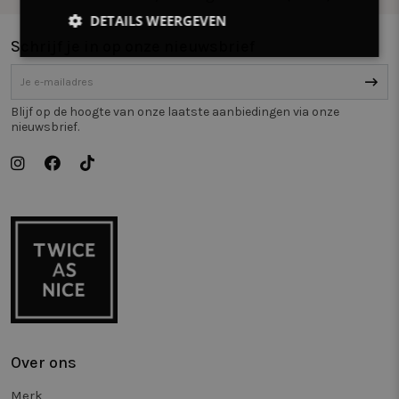
DETAILS WEERGEVEN
Schrijf je in op onze nieuwsbrief
Strikt
Prestatie
Targeting
noodzakelijk
Blijf op de hoogte van onze laatste aanbiedingen via onze
nieuwsbrief.
Functioneel
Niet-
geclassificeerd
Strikt noodzakelijk
Prestatie
Targeting
Functioneel
Niet-geclassificeerd
Strikt noodzakelijke cookies maken de
kernfunctionaliteiten van de website mogelijk, zoals
Over ons
gebruikersaanmelding en accountbeheer. De
website kan niet goed worden gebruikt zonder de
Merk
strikt noodzakelijke cookies.