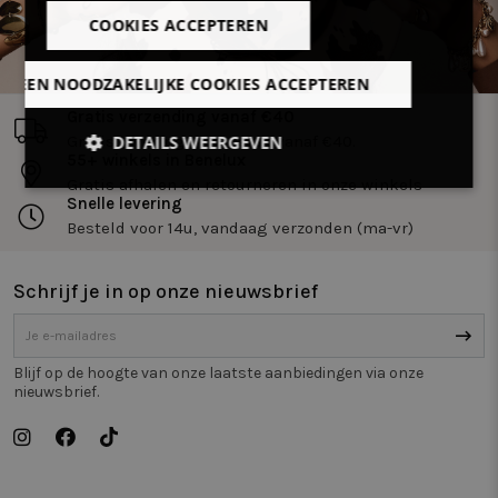
COOKIES ACCEPTEREN
LLEEN NOODZAKELIJKE COOKIES ACCEPTEREN
Gratis verzending vanaf €40
DETAILS WEERGEVEN
Gratis levering in Benelux vanaf €40.
55+ winkels in Benelux
Gratis afhalen en retourneren in onze winkels
Strikt
Prestatie
Targeting
Snelle levering
noodzakelijk
Besteld voor 14u, vandaag verzonden (ma-vr)
Schrijf je in op onze nieuwsbrief
Functioneel
Niet-
geclassificeerd
Blijf op de hoogte van onze laatste aanbiedingen via onze
nieuwsbrief.
Strikt noodzakelijk
Prestatie
Targeting