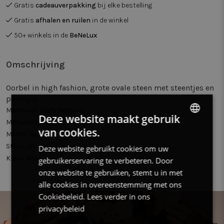
Gratis
cadeauverpakking
bij elke bestelling
Gratis
afhalen en ruilen
in de winkel
50+ winkels in de
BeNeLux
Omschrijving
Oorbel in high fashion, grote ovale steen met steentjes en
pareltjes.
Materiaal:
High fashion
Deze website maakt gebruik
Metaalkleur:
Goudkleurig
van cookies.
DUTCH
Motief:
Geen
Steen:
Glas
Deze website gebruikt cookies om uw
FRENCH
Kleur:
Roze
gebruikerservaring te verbeteren. Door
ENGLISH
onze website te gebruiken, stemt u in met
alle cookies in overeenstemming met ons
Cookiebeleid.
Lees verder in ons
privacybeleid