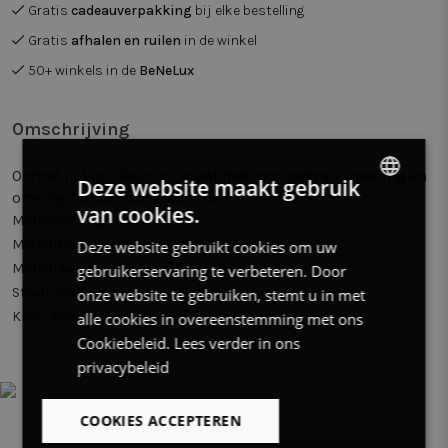
Gratis
cadeauverpakking
bij elke bestelling
Gratis
afhalen en ruilen
in de winkel
50+ winkels in de
BeNeLux
Omschrijving
Oorbel in high fashion, ovaal met een centrale opening en
Deze website maakt gebruik
omringd door roze steentjes.
van cookies.
DUTCH
Materiaal:
High fashion
Metaalkleur:
Goudkleurig
Deze website gebruikt cookies om uw
FRENCH
Motief:
Geen
gebruikerservaring te verbeteren. Door
ENGLISH
Steen:
Glas
onze website te gebruiken, stemt u in met
Kleur:
Roze
alle cookies in overeenstemming met ons
Cookiebeleid.
Lees verder in ons
privacybeleid
COOKIES ACCEPTEREN