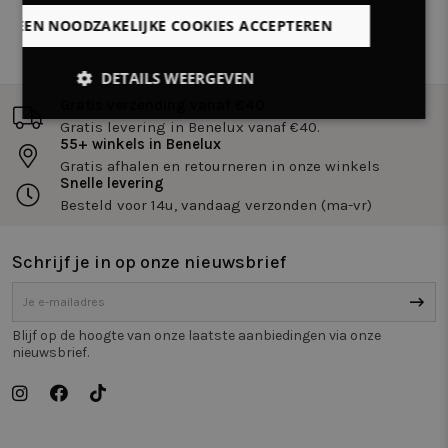
LLEEN NOODZAKELIJKE COOKIES ACCEPTEREN
DETAILS WEERGEVEN
Gratis verzending vanaf €40
Strikt
Prestatie
Targeting
Gratis levering in Benelux vanaf €40.
noodzakelijk
55+ winkels in Benelux
Gratis afhalen en retourneren in onze winkels
Snelle levering
Besteld voor 14u, vandaag verzonden (ma-vr)
Functioneel
Niet-
geclassificeerd
Schrijf je in op onze nieuwsbrief
Blijf op de hoogte van onze laatste aanbiedingen via onze
nieuwsbrief.
Strikt noodzakelijk
Prestatie
Targeting
Functioneel
Niet-geclassificeerd
Strikt noodzakelijke cookies maken de