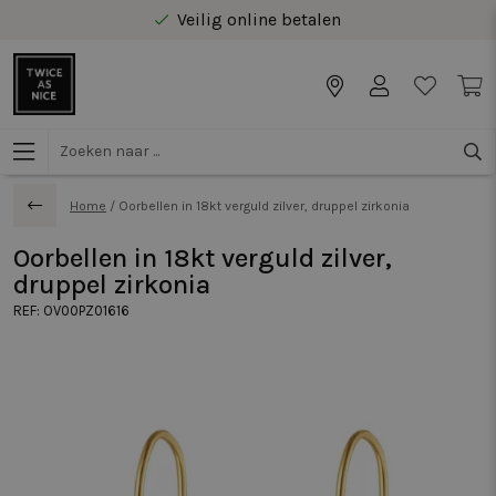
Veilig online betalen
Gratis levering vanaf €40 in Benelux
Home
/
Oorbellen in 18kt verguld zilver, druppel zirkonia
Oorbellen in 18kt verguld zilver,
druppel zirkonia
REF:
OV00PZ01616