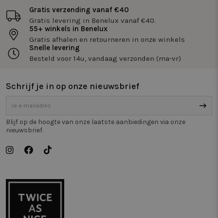
geclassificeerd
Gratis verzending vanaf €40
Gratis levering in Benelux vanaf €40.
55+ winkels in Benelux
Gratis afhalen en retourneren in onze winkels
Snelle levering
Besteld voor 14u, vandaag verzonden (ma-vr)
Strikt noodzakelijk
Prestatie
Targeting
Schrijf je in op onze nieuwsbrief
Functioneel
Niet-geclassificeerd
Strikt noodzakelijke cookies maken de
kernfunctionaliteiten van de website mogelijk, zoals
Blijf op de hoogte van onze laatste aanbiedingen via onze
gebruikersaanmelding en accountbeheer. De
nieuwsbrief.
website kan niet goed worden gebruikt zonder de
strikt noodzakelijke cookies.
Naam
Aanbieder / Domein
Vervaldatum
Om
_tt_enable_cookie
.twiceasnice.com
2 maanden 4
De
weken
wo
om
vo
de
be
ge
co