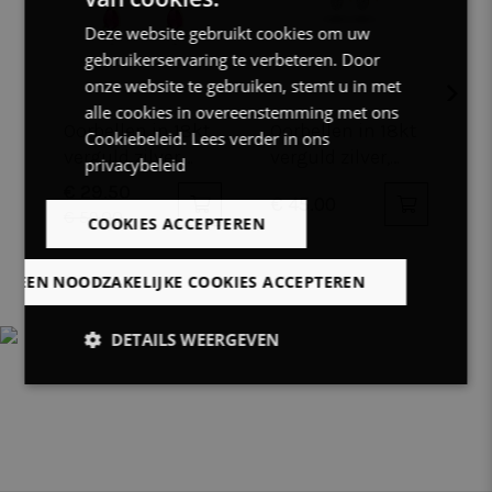
DUTCH
Deze website gebruikt cookies om uw
FRENCH
gebruikerservaring te verbeteren. Door
ENGLISH
onze website te gebruiken, stemt u in met
alle cookies in overeenstemming met ons
Oorbellen in 18kt
Oorbellen in 18kt
R
Cookiebeleid.
Lees verder in ons
verguld zilver,
verguld zilver,
v
privacybeleid
fuchsia en witte
druppel, kristallen
d
€ 29.50
€
€ 45.00
steentjes
s
€ 59.00
€
COOKIES ACCEPTEREN
LLEEN NOODZAKELIJKE COOKIES ACCEPTEREN
DETAILS WEERGEVEN
Strikt
Prestatie
Targeting
noodzakelijk
Functioneel
Niet-