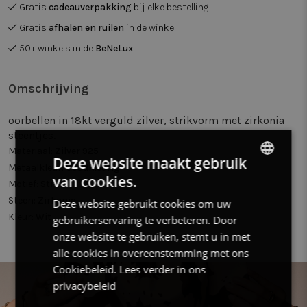
Gratis
cadeauverpakking
bij elke bestelling
Gratis
afhalen en ruilen
in de winkel
50+ winkels in de
BeNeLux
Omschrijving
oorbellen in 18kt verguld zilver, strikvorm met zirkonia
steentjes.
Materiaal:
Zilver 925
Deze website maakt gebruik
Metaalkleur:
Goudkleurig
van cookies.
DUTCH
Motief:
Strik
Steen:
Zirkonia
Deze website gebruikt cookies om uw
FRENCH
Kleur:
Wit
gebruikerservaring te verbeteren. Door
ENGLISH
onze website te gebruiken, stemt u in met
alle cookies in overeenstemming met ons
Cookiebeleid.
Lees verder in ons
privacybeleid