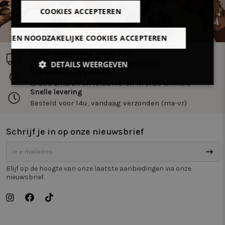
COOKIES ACCEPTEREN
LLEEN NOODZAKELIJKE COOKIES ACCEPTEREN
Gratis verzending vanaf €40
DETAILS WEERGEVEN
Gratis levering in Benelux vanaf €40.
55+ winkels in Benelux
Gratis afhalen en retourneren in onze winkels
Strikt
Prestatie
Targeting
Snelle levering
noodzakelijk
Besteld voor 14u, vandaag verzonden (ma-vr)
Schrijf je in op onze nieuwsbrief
Functioneel
Niet-
geclassificeerd
Blijf op de hoogte van onze laatste aanbiedingen via onze
nieuwsbrief.
Strikt noodzakelijk
Prestatie
Targeting