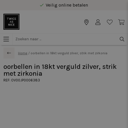
Veilig online betalen
Gratis levering vanaf €40 in Benelux
Home
/
oorbellen in 18kt verguld zilver, strik met zirkonia
oorbellen in 18kt verguld zilver, strik
met zirkonia
REF:
OV00JP0006383