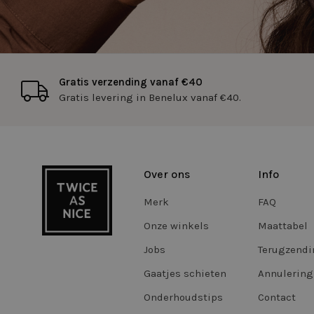
cftoken
Gratis verzending vanaf €40
WISHLIST
Gratis levering in Benelux vanaf €40.
FPGSID
CookieScriptConse
Over ons
Info
Merk
Storage declaratio
FAQ
Onze winkels
Maattabel
Naam
_vwo_865194_confi
Jobs
Terugzend
tt_appInfo
Gaatjes schieten
Annulering
vwoSn
Onderhoudstips
Contact
vwoUnRegEvents