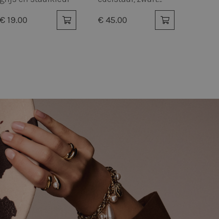
€ 39.00
€ 39.00
rd
elding en
keuren van de
 van cookies op de
-toepassingen.
tie met CFTOKEN en
ek te identificeren,
essies kan
specifiek voor de
liënt te
ekeken producten te