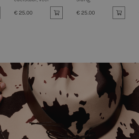
zwarte hanger
€ 29.00
€ 19.00
trikt noodzakelijk
Prestatie
Targeting
Functioneel
Niet-geclassificee
 cookies maken de kernfunctionaliteiten van de website mogelijk, zoals gebruikersaanm
bsite kan niet goed worden gebruikt zonder de strikt noodzakelijke cookies.
Aanbieder / Domein
Vervaldatum
Omschrijving
.twiceasnice.com
2 maanden 4
Deze cookie wordt gebruikt om de voor
weken
gebruiker met betrekking tot het gebruik
website te onthouden.
www.twiceasnice.com
1 jaar 1
Cookie ingesteld door Adobe ColdFusion
maand
Deze cookie wordt gebruikt in combina
helpt om een clientapparaat (browser) uni
zodat de site variabelen van gebruikerss
bijhouden. Hoe deze worden gebruikt, is 
site. CFID bevat een volgnummer om de c
identificeren.
www.twiceasnice.com
4 weken 2
Deze cookie wordt gebruikt om recent b
Google Privacy Policy
dagen
kunnen weergeven aan de bezoeker.