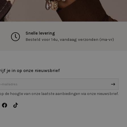
-toepassingen.
e met CFID en helpt
e wijze te
an gebruikerssessies
, is specifiek voor
 nummer om de klant
Snelle levering
n bij te houden op
Besteld voor 14u, vandaag verzonden (ma-vr)
status van de
eken.
ie-Script.com-
oekers te
-Script.com is
ijf je in op onze nieuwsbrief
schrijving
f op de hoogte van onze laatste aanbiedingen via onze nieuwsbrief.