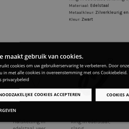
Materiaal:
Edelstaal
Metaalkleur:
Zilverkleurig en
Kleur:
Zwart
e maakt gebruik van cookies.
ruikt cookies om uw gebruikerservaring te verbeteren. Door onze
 u in met alle cookies in overeenstemming met ons Cookiebeleid.
s privacybeleid
NOODZAKELIJKE COOKIES ACCEPTEREN
COOKIES 
ERGEVEN
Halsketting in
Ring in edelstaal,
Prestatie
Targeting
Functioneel
ie
edelstaal, mat met
veren