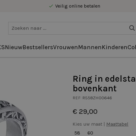
Veilig online betalen
Gratis levering vanaf €40 in Benelux
KS
Nieuw
Bestsellers
Vrouwen
Mannen
Kinderen
Col
Ring in edelsta
bovenkant
REF:
RS58ZH00646
€ 29,00
Kies uw maat |
Maattabel
58
60