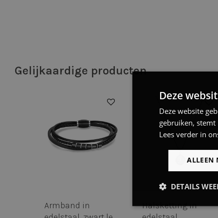
Gelijkaardige producten
Deze websit
50%
50%
Deze website geb
gebruiken, stemt
Lees verder in on
ALLEEN 
DETAILS WE
ting in
Oorbellen in
Oorbellen in
Strikt
noodzakelijk
al, zwart
edelstaal, oorring,
edelstaal, lel