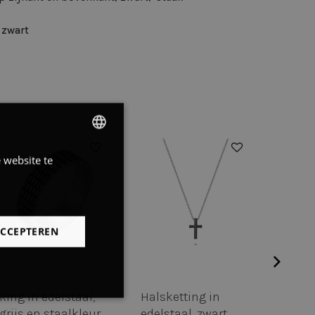
 zwart
 website te
DUTCH
FRENCH
ENGLISH
ACCEPTEREN
Halsketting in
Halsketting in
Niet-
geclassificeerd
edelstaal, driehoek
edelstaal, slang