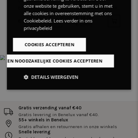
Oorbellen in
Oorbellen in
O
ENGLISH
onze website te gebruiken, stemt u in met
edelstaal,
edelstaal, 3 grote
e
alle cookies in overeenstemming met ons
blaadjes met
vierkante
6
€ 14.50
€
€ 35.00
Cookiebeleid.
Lees verder in ons
zirkonia
zirkonia, 2
z
€ 29.00
€
privacybeleid
hangende rijen
COOKIES ACCEPTEREN
LLEEN NOODZAKELIJKE COOKIES ACCEPTEREN
DETAILS WEERGEVEN
Strikt
Prestatie
Targeting
noodzakelijk
Gratis verzending vanaf €40
Gratis levering in Benelux vanaf €40.
Functioneel
Niet-
55+ winkels in Benelux
geclassificeerd
Gratis afhalen en retourneren in onze winkels
Snelle levering