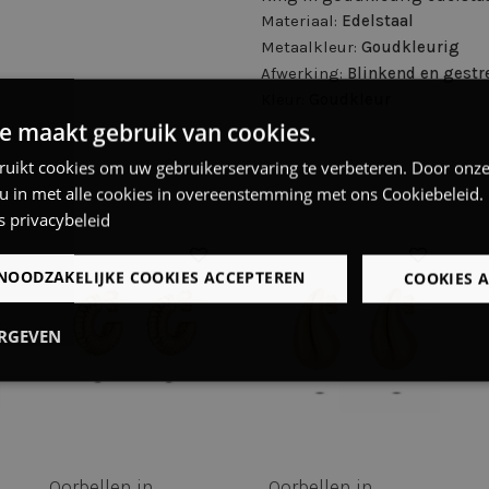
Materiaal:
Edelstaal
Metaalkleur:
Goudkleurig
Afwerking:
Blinkend en gestr
Kleur:
Goudkleur
e maakt gebruik van cookies.
ruikt cookies om uw gebruikerservaring te verbeteren. Door onze
 u in met alle cookies in overeenstemming met ons Cookiebeleid.
s privacybeleid
NOODZAKELIJKE COOKIES ACCEPTEREN
COOKIES 
ERGEVEN
Prestatie
Targeting
Functioneel
Oorbellen in
Oorbellen in