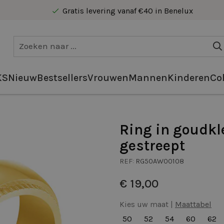
Gratis levering vanaf €40 in Benelux
Veilig online betalen
Gratis levering vanaf €40 in Benelux
KS
Nieuw
Bestsellers
Vrouwen
Mannen
Kinderen
Col
Ring in goudkl
gestreept
REF:
RG50AW00108
€ 19,00
Kies uw maat |
Maattabel
50
52
54
60
62