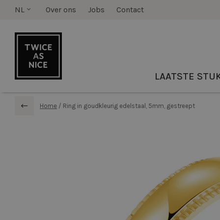
NL
Over ons
Jobs
Contact
LAATSTE STU
Home
/
Ring in goudkleurig edelstaal, 5mm, gestreept