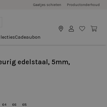
Gaatjes schieten
Productonderhoud
lecties
Cadeaubon
eurig edelstaal, 5mm,
64
66
68