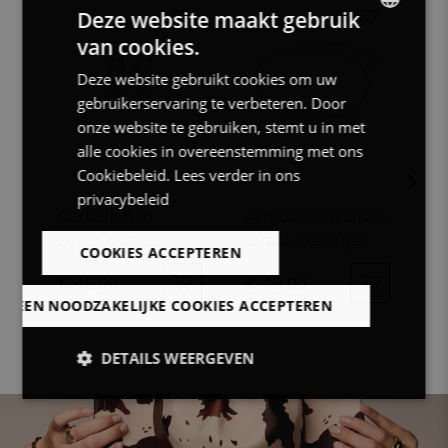
Deze website maakt gebruik
van cookies.
DUTCH
Deze website gebruikt cookies om uw
FRENCH
gebruikerservaring te verbeteren. Door
ENGLISH
onze website te gebruiken, stemt u in met
alle cookies in overeenstemming met ons
Cookiebeleid.
Lees verder in ons
privacybeleid
Oorbellen in
Armband in zilver,
Ri
zilver, ovale
ovaal, steentjes
o
COOKIES ACCEPTEREN
oorring, zirkonia
€
€ 45.00
€ 49.00
€
LLEEN NOODZAKELIJKE COOKIES ACCEPTEREN
DETAILS WEERGEVEN
Strikt
Prestatie
Targeting
noodzakelijk