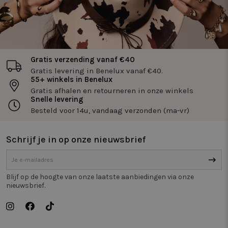
Functioneel
Niet-
geclassificeerd
Gratis verzending vanaf €40
Gratis levering in Benelux vanaf €40.
55+ winkels in Benelux
Gratis afhalen en retourneren in onze winkels
Snelle levering
Strikt noodzakelijk
Prestatie
Targeting
Besteld voor 14u, vandaag verzonden (ma-vr)
Functioneel
Niet-geclassificeerd
Strikt noodzakelijke cookies maken de
Schrijf je in op onze nieuwsbrief
kernfunctionaliteiten van de website mogelijk, zoals
gebruikersaanmelding en accountbeheer. De
website kan niet goed worden gebruikt zonder de
strikt noodzakelijke cookies.
Blijf op de hoogte van onze laatste aanbiedingen via onze
Naam
Aanbieder / Domein
Vervaldatum
Om
nieuwsbrief.
_tt_enable_cookie
.twiceasnice.com
2 maanden 4
De
weken
wo
om
vo
de