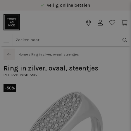
Veilig online betalen
Gratis levering vanaf €40 in Benelux
Home
/
Ring in zilver, ovaal, steentjes
Ring in zilver, ovaal, steentjes
REF:
RZ50MS01558
-50%