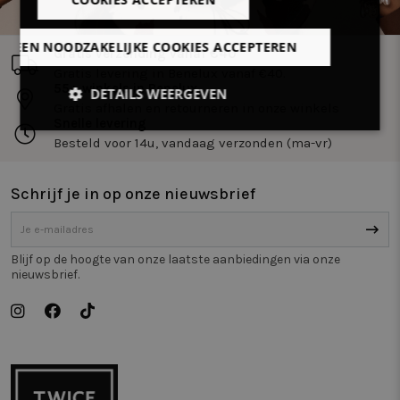
LLEEN NOODZAKELIJKE COOKIES ACCEPTEREN
Gratis verzending vanaf €40
Gratis levering in Benelux vanaf €40.
55+ winkels in Benelux
DETAILS WEERGEVEN
Gratis afhalen en retourneren in onze winkels
Snelle levering
Strikt
Prestatie
Targeting
Besteld voor 14u, vandaag verzonden (ma-vr)
noodzakelijk
Schrijf je in op onze nieuwsbrief
Functioneel
Niet-
geclassificeerd
Blijf op de hoogte van onze laatste aanbiedingen via onze
nieuwsbrief.
Strikt noodzakelijk
Prestatie
Targeting
Functioneel
Niet-geclassificeerd