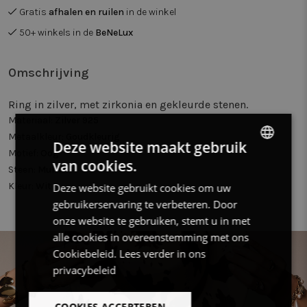
Gratis
afhalen en ruilen
in de winkel
50+ winkels in de
BeNeLux
Omschrijving
Ring in zilver, met zirkonia en gekleurde stenen.
Materiaal:
Zilver 925
Metaalkleur:
Goudkleurig
Deze website maakt gebruik
Motief:
Oog
van cookies.
DUTCH
Steen:
Multi
Kleur:
Wit
Deze website gebruikt cookies om uw
FRENCH
gebruikerservaring te verbeteren. Door
ENGLISH
onze website te gebruiken, stemt u in met
alle cookies in overeenstemming met ons
Cookiebeleid.
Lees verder in ons
privacybeleid
COOKIES ACCEPTEREN