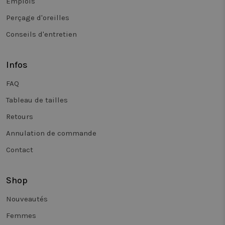
Emplois
te meten.
_vwo_uuid_v2
1 an
Ce nom de
Wingify
Perçage d'oreilles
cookie est
Software Pvt.
associé au
Ltd
Conseils d'entretien
produit Vis
.twiceasnice.com
Website
Optimiser, 
Wingify, ba
Infos
aux États-U
L'outil aide
propriétair
FAQ
de sites à
mesurer le
Tableau de tailles
performan
de différen
versions d
Retours
pages Web.
cookie gara
Annulation de commande
qu'un visit
voit toujou
Contact
la même
version d'
page et est
utilisé pou
suivre le
Shop
comportem
afin de
Nouveautés
mesurer le
performan
de différen
Femmes
versions d