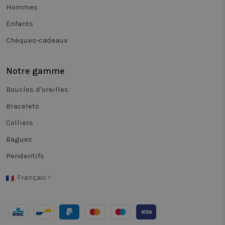
page.
Hommes
_clsk
1 jour
Ce cookie e
Microsoft
Enfants
associé à
.twiceasnice.com
Microsoft
Clarity. Il e
Chèques-cadeaux
utilisé pou
stocker des
informatio
sur la sess
Notre gamme
de l'utilisa
et pour
combiner
Boucles d'oreilles
plusieurs v
de pages e
Bracelets
une seule
session
Colliers
utilisateur 
des fins
d'analyse.
Bagues
_vwo_sn
29
Deze cooki
Wingify
Pendentifs
minutes
wordt gebr
.twiceasnice.com
58
om de
secondes
prestaties 
Français
effectiviteit
van
verschillen
versies van
webpagina'
aan gebrui
te volgen. 