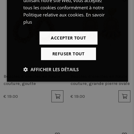
utilisant notre site Web, vous acceptez
tous les cookies conformément à notre
Politique relative aux cookies.
En savoir
plus
ACCEPTER TOUT
REFUSER TOUT
AFFICHER LES DÉTAILS
Boucles d’oreilles en haute
Boucles d’oreilles en haute
Strictement
Performance
Ciblage
couture, goutte
couture, grande pierre ovale
nécessaires
€ 19.00
€ 19.00
Fonctionnalité
Non classifiés