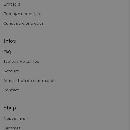
verschillen
Emplois
paginavers
te meten.
Perçage d'oreilles
_vwo_uuid_v2
1 an
Ce nom de
Wingify
Conseils d'entretien
cookie est
Software Pvt.
associé au
Ltd
produit Vis
.twiceasnice.com
Website
Infos
Optimiser, 
Wingify, ba
aux États-U
FAQ
L'outil aide
propriétair
de sites à
Tableau de tailles
mesurer le
performan
Retours
de différen
versions d
Annulation de commande
pages Web.
cookie gara
qu'un visit
Contact
voit toujou
la même
version d'
page et est
Shop
utilisé pou
suivre le
comportem
Nouveautés
afin de
mesurer le
Femmes
performan