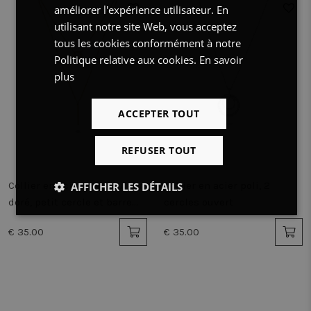
améliorer l'expérience utilisateur. En
ENGLISH
utilisant notre site Web, vous acceptez
tous les cookies conformément à notre
Politique relative aux cookies.
En savoir
plus
ACCEPTER TOUT
REFUSER TOUT
Collier en acier poli couleur
Collier en acier poli, 2
AFFICHER LES DÉTAILS
doré, petit cercle et barre
cercles ouvert
Strictement
Performance
Ciblage
sur double chaine
nécessaires
€ 35.00
€ 35.00
Fonctionnalité
Non classifiés