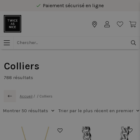
Livraison gratuite au Benelux à partir de 40 €
Colliers
788
résultats
Accueil
/
/
Colliers