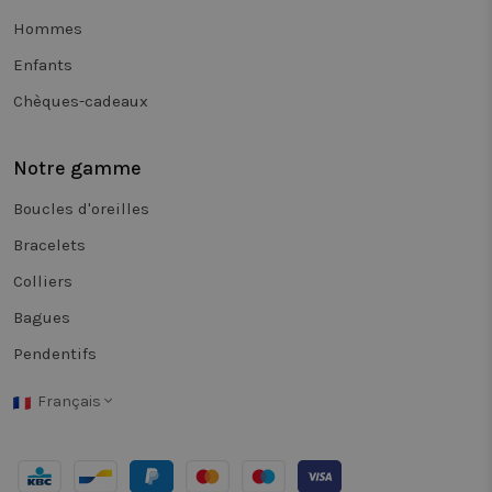
de différen
Hommes
versions d
page.
Enfants
_clsk
1 jour
Ce cookie e
Microsoft
associé à
.twiceasnice.com
Chèques-cadeaux
Microsoft
Clarity. Il e
utilisé pou
stocker des
Notre gamme
informatio
sur la sess
de l'utilisa
Boucles d'oreilles
et pour
combiner
Bracelets
plusieurs v
de pages e
une seule
Colliers
session
utilisateur 
Bagues
des fins
d'analyse.
Pendentifs
_vwo_sn
29
Deze cooki
Wingify
minutes
wordt gebr
.twiceasnice.com
Français
58
om de
secondes
prestaties 
effectiviteit
van
verschillen
versies van