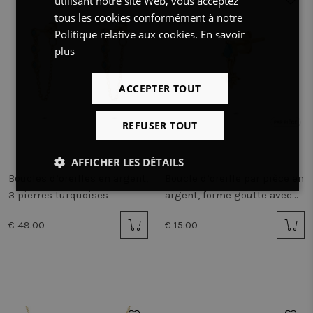
utilisant notre site Web, vous acceptez
tous les cookies conformément à notre
Politique relative aux cookies.
En savoir
plus
ACCEPTER TOUT
REFUSER TOUT
AFFICHER LES DÉTAILS
Boucles d’oreilles en argent,
Boucle d’oreille par pièce en
Strictement
Performance
Ciblage
3 pierres turquoises
argent, forme goutte avec
nécessaires
pierre bleue
€ 49.00
€ 15.00
Fonctionnalité
Non classifiés