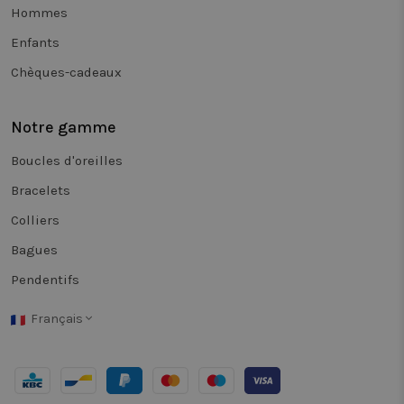
aux États-U
Hommes
L'outil aide
propriétair
Enfants
de sites à
mesurer le
performan
Chèques-cadeaux
de différen
versions d
pages Web.
cookie gara
Notre gamme
qu'un visit
voit toujou
la même
Boucles d'oreilles
version d'
page et est
Bracelets
utilisé pou
suivre le
Colliers
comportem
afin de
mesurer le
Bagues
performan
de différen
Pendentifs
versions d
page.
Français
_vwo_ds
4
Deze cooki
Wingify
semaines
wordt gebr
.twiceasnice.com
2 jours
door Visua
Website
Optimizer
de volgord
van pagina