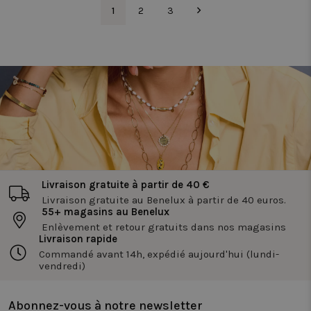
l'utilisatio
1
2
3
site. Cette
informatio
est utilisée
pour améli
l'expérienc
utilisateur 
optimiser l
fonctionnal
du site.
_ga
1 an 1
Ce nom de
Google LLC
mois
cookie est
.twiceasnice.com
associé à
Google
Universal
Analytics - 
est une mis
jour
Livraison gratuite à partir de 40 €
importante
service
Livraison gratuite au Benelux à partir de 40 euros.
d'analyse l
55+ magasins au Benelux
plus
couramme
Enlèvement et retour gratuits dans nos magasins
utilisé de
Livraison rapide
Google. Ce
Commandé avant 14h, expédié aujourd'hui (lundi-
cookie est
utilisé pou
vendredi)
distinguer 
utilisateurs
uniques en
attribuant 
Abonnez-vous à notre newsletter