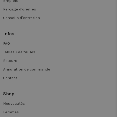
Emplois
verschillen
versies van
webpagina'
Perçage d'oreilles
meten. Dez
cookie test
Conseils d'entretien
de browser 
ingesteld 
cookies toe
staan.
Infos
_clck
.twiceasnice.com
11 mois 4
Ce cookie e
semaines
utilisé pou
FAQ
suivre les
interaction
Tableau de tailles
l'engageme
des
utilisateurs
Retours
le site Web
afin
Annulation de commande
d'améliorer
l'expérienc
Contact
utilisateur 
fonctionnal
du site.
_vwo_uuid_v2
1 an
Ce nom de
Shop
Wingify
cookie est
Software Pvt.
associé au
Ltd
Nouveautés
produit Vis
.twiceasnice.com
Website
Optimiser, 
Femmes
Wingify, ba