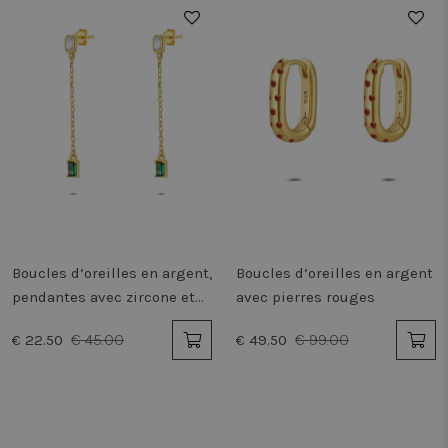
vwoUnRegEvents
Stockage
50%
50%
local
NRBA_SESSION
Stockage
local
lastExternalReferrer
Stockage
local
_uetsid_exp
Stockage
local
tt_pixel_session_index
Stockage
de
session
vwoSn
Stockage
local
Boucles d’oreilles en argent,
Boucles d’oreilles en argent
_gcl_ls
Stockage
pendantes avec zircone et
avec pierres rouges
local
pierres vertes
lastExternalReferrerTime
Stockage
€ 45.00
€ 99.00
€ 22.50
€ 49.50
local
_uetvid
Stockage
local