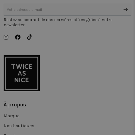
numéro
généré
aléatoirem
comme
identifiant
Restez au courant de nos dernières offres grâce à notre
client. Il est
newsletter.
inclus dans
chaque
demande d
page d'un s
et utilisé p
calculer les
données d
visiteur, de
session et 
campagne
pour les
rapports
d'analyse 
site.
_vis_opt_test_cookie
Session
Deze
Wingify
cookienaam
Software Pvt.
gekoppeld
Ltd
het produc
.twiceasnice.com
À propos
Visual Web
Optimizer,
door Wingi
Marque
in de VS. D
tool helpt s
Nos boutiques
eigenaren 
prestaties 