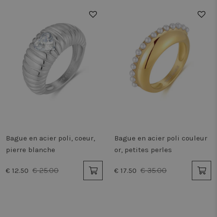
de
session
50%
50%
lastExternalReferrerTime
Stockage
local
tt_sessionId
Stockage
de
session
vwo_apm_sent
Stockage
local
NRBA_SESSION::9f9fd153
Stockage
local
_uetvid
Stockage
local
tt_pixel_session_index
Stockage
Bague en acier poli, coeur,
Bague en acier poli couleur
de
session
pierre blanche
or, petites perles
_uetsid
Stockage
€ 25.00
local
€ 35.00
€ 12.50
€ 17.50
_uetsid_exp
Stockage
local