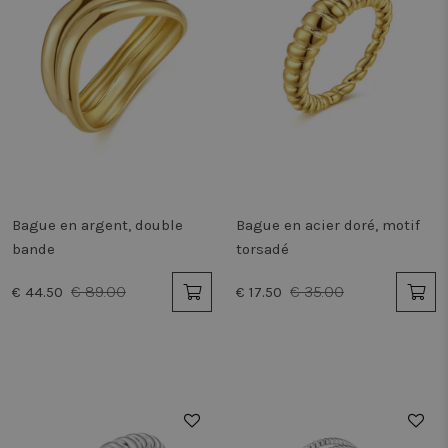
Bague en argent, double
Bague en acier doré, motif
bande
torsadé
€ 89.00
€ 35.00
€ 44.50
€ 17.50
50%
50%