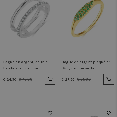
Bague en argent, double
Bague en argent plaqué or
bande avec zircone
18ct, zircone verte
€ 49.00
€ 55.00
€ 24.50
€ 27.50
50%
50%