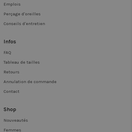
te meten.
Emplois
_vwo_uuid_v2
1 an
Ce nom de
Wingify
Perçage d'oreilles
cookie est
Software Pvt.
associé au
Ltd
Conseils d'entretien
produit Vis
.twiceasnice.com
Website
Optimiser, 
Wingify, ba
aux États-U
Infos
L'outil aide
propriétair
FAQ
de sites à
mesurer le
performan
Tableau de tailles
de différen
versions d
Retours
pages Web.
cookie gara
Annulation de commande
qu'un visit
voit toujou
la même
Contact
version d'
page et est
utilisé pou
suivre le
Shop
comportem
afin de
mesurer le
Nouveautés
performan
de différen
Femmes
versions d