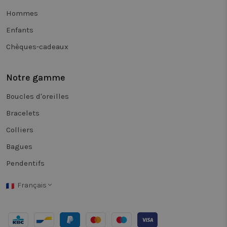
page.
Hommes
_clsk
1 jour
Ce cookie e
Microsoft
associé à
.twiceasnice.com
Enfants
Microsoft
Clarity. Il e
Chèques-cadeaux
utilisé pou
stocker des
informatio
sur la sess
Notre gamme
de l'utilisa
et pour
combiner
Boucles d'oreilles
plusieurs v
de pages e
une seule
Bracelets
session
utilisateur 
Colliers
des fins
d'analyse.
Bagues
_vwo_sn
29
Deze cooki
Wingify
minutes
wordt gebr
Pendentifs
.twiceasnice.com
58
om de
secondes
prestaties 
effectiviteit
Français
van
verschillen
versies van
webpagina'
aan gebrui
te volgen. 