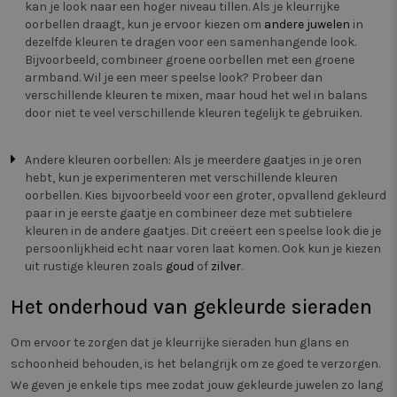
kan je look naar een hoger niveau tillen. Als je kleurrijke
op basis
oorbellen draagt, kun je ervoor kiezen om
andere juwelen
in
interacti
dezelfde kleuren te dragen voor een samenhangende look.
_vwo_ds
4 weken 2
Deze co
Wingify
Bijvoorbeeld, combineer groene oorbellen met een groene
dagen
gebruikt
.twiceasnice.com
Website
armband. Wil je een meer speelse look? Probeer dan
om de v
verschillende kleuren te mixen, maar houd het wel in balans
pagina's
gebruik
door niet te veel verschillende kleuren tegelijk te gebruiken.
bezocht 
registrer
eventuel
Andere kleuren oorbellen: Als je meerdere gaatjes in je oren
als onde
split te
hebt, kun je experimenteren met verschillende kleuren
lay-out,
oorbellen. Kies bijvoorbeeld voor een groter, opvallend gekleurd
of de i
website 
paar in je eerste gaatje en combineer deze met subtielere
verbeter
kleuren in de andere gaatjes. Dit creëert een speelse look die je
persoonlijkheid echt naar voren laat komen. Ook kun je kiezen
uit rustige kleuren zoals
goud
of
zilver
.
Het onderhoud van gekleurde sieraden
Om ervoor te zorgen dat je kleurrijke sieraden hun glans en
schoonheid behouden, is het belangrijk om ze goed te verzorgen.
We geven je enkele tips mee zodat jouw gekleurde juwelen zo lang