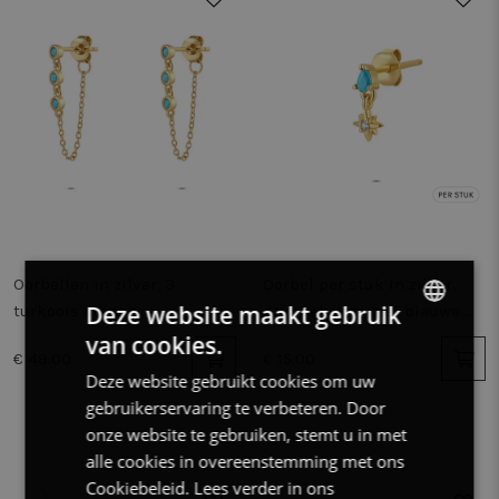
Oorbellen in zilver, 3
Oorbel per stuk in zilver,
Deze website maakt gebruik
turkoois stenen
druppelvorm met blauwe
steen
van cookies.
DUTCH
€ 49.00
€ 15.00
Deze website gebruikt cookies om uw
FRENCH
gebruikerservaring te verbeteren. Door
ENGLISH
onze website te gebruiken, stemt u in met
alle cookies in overeenstemming met ons
Cookiebeleid.
Lees verder in ons