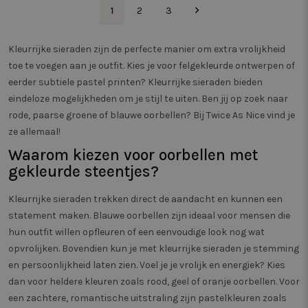
mogelijk heeft g
van webp
1
2
3
voordat hij de
meten. 
genoemde webs
zorgt er
bezocht.
bezoeker
dezelfde
Kleurrijke sieraden zijn de perfecte manier om extra vrolijkheid
IDE
1 jaar
Deze cookie wo
Google LLC
een pagi
ingesteld door
.doubleclick.net
wordt g
toe te voegen aan je outfit. Kies je voor felgekleurde ontwerpen of
Doubleclick en 
gedrag b
informatie uit o
eerder subtiele pastel printen? Kleurrijke sieraden bieden
om de pr
hoe de eindgebr
verschil
eindeloze mogelijkheden om je stijl te uiten. Ben jij op zoek naar
de website gebr
paginave
en over eventue
meten.
rode, paarse groene of blauwe oorbellen? Bij Twice As Nice vind je
advertenties die
eindgebruiker h
ze allemaal!
_vwo_uuid_v2
1 jaar
Deze co
Wingify
gezien voordat h
gekoppe
Software Pvt.
genoemde webs
Waarom kiezen voor oorbellen met
product 
Ltd
bezocht.
Website 
.twiceasnice.com
gekleurde steentjes?
door Win
SRM_B
1 jaar
Dit is een Micro
Microsoft
VS. De to
MSN 1st party c
Corporation
eigenar
die zorgt voor d
.c.bing.com
Kleurrijke sieraden trekken direct de aandacht en kunnen een
prestati
goede werking 
verschil
statement maken. Blauwe oorbellen zijn ideaal voor mensen die
deze website.
van webp
meten. 
hun outfit willen opfleuren of een eenvoudige look nog wat
SM
.c.clarity.ms
Sessie
Dit is een Micro
zorgt er
MSN 1st party c
opvrolijken. Bovendien kun je met kleurrijke sieraden je stemming
bezoeker
die we gebruik
dezelfde
en persoonlijkheid laten zien. Voel je je vrolijk en energiek? Kies
het gebruik van
een pagi
website voor in
wordt g
dan voor heldere kleuren zoals rood, geel of oranje oorbellen. Voor
analyses te met
gedrag b
om de pr
een zachtere, romantische uitstraling zijn pastelkleuren zoals
_pin_unauth
1 jaar
Registreert een
Pinterest Inc.
verschil