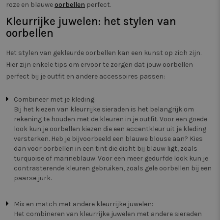
unieke ID die de
roze en blauwe
oorbellen
perfect.
.twiceasnice.com
paginave
gebruiker
meten.
identificeert en
Kleurrijke juwelen: het stylen van
herkent. Wordt
_clsk
1 dag
Deze co
Microsoft
oorbellen
gebruikt voor
geassoci
.twiceasnice.com
gerichte adverte
Microsof
analytic
Het stylen van gekleurde oorbellen kan een kunst op zich zijn.
Het word
om infor
Hier zijn enkele tips om ervoor te zorgen dat jouw oorbellen
de sessi
gebruike
perfect bij je outfit en andere accessoires passen:
en om m
paginaw
combine
Combineer met je kleding:
gebruike
Bij het kiezen van kleurrijke sieraden is het belangrijk om
analytis
doelein
rekening te houden met de kleuren in je outfit. Voor een goede
look kun je oorbellen kiezen die een accentkleur uit je kleding
_vwo_sn
29 minuten
Deze co
Wingify
58 seconden
gebruik
.twiceasnice.com
versterken. Heb je bijvoorbeeld een blauwe blouse aan? Kies
prestati
dan voor oorbellen in een tint die dicht bij blauw ligt, zoals
effectivi
verschil
turquoise of marineblauw. Voor een meer gedurfde look kun je
van web
contrasterende kleuren gebruiken, zoals gele oorbellen bij een
gebruike
paarse jurk.
Het helpt
uitvoere
testen o
zorgen d
Mix en match met andere kleurrijke juwelen:
worden 
de mees
Het combineren van kleurrijke juwelen met andere sieraden
webpagi