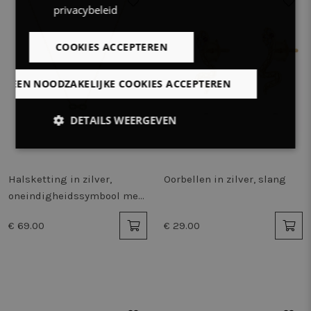
privacybeleid
COOKIES ACCEPTEREN
LLEEN NOODZAKELIJKE COOKIES ACCEPTEREN
DETAILS WEERGEVEN
Strikt
Prestatie
Targeting
noodzakelijk
Halsketting in zilver,
Oorbellen in zilver, slang
oneindigheidssymbool met
groene zirkonia
Functioneel
Niet-
€ 69.00
€ 29.00
geclassificeerd