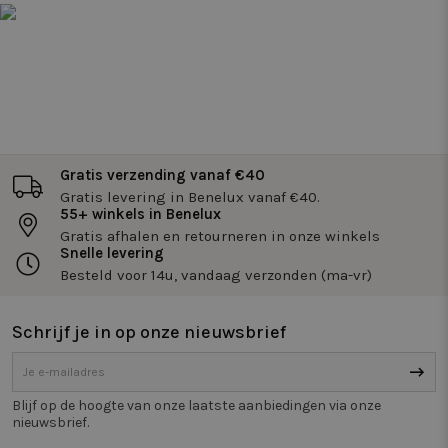
om
te
ve
be
cftoken
www.twiceasnice.com
1 jaar 1
Co
maand
do
Co
to
De
wo
co
CF
Gratis verzending vanaf €40
ee
Gratis levering in Benelux vanaf €40.
cl
(b
55+ winkels in Benelux
un
Gratis afhalen en retourneren in onze winkels
id
Google
Snelle levering
zo
Privacy Policy
va
Besteld voor 14u, vandaag verzonden (ma-vr)
ge
ka
Ho
ge
Schrijf je in op onze nieuwsbrief
sp
si
be
wi
nu
Blijf op de hoogte van onze laatste aanbiedingen via onze
kl
id
nieuwsbrief.