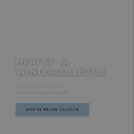
HERFST- &
WINTERCOLLECTIE
Ontdek de must-haves
voor het nieuwe seizoen.
SHOP DE NIEUWE COLLECTIE