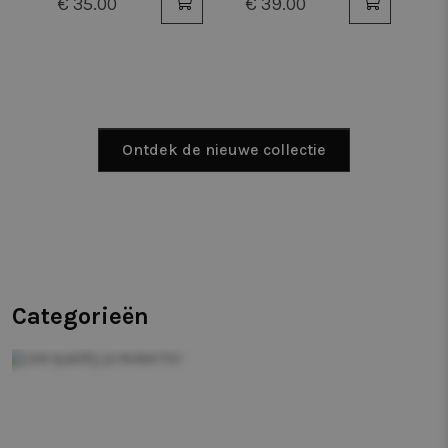
€ 35.00
€ 39.00
€
met kralen
verstelbaar
m
Ontdek de nieuwe collectie
Categorieën