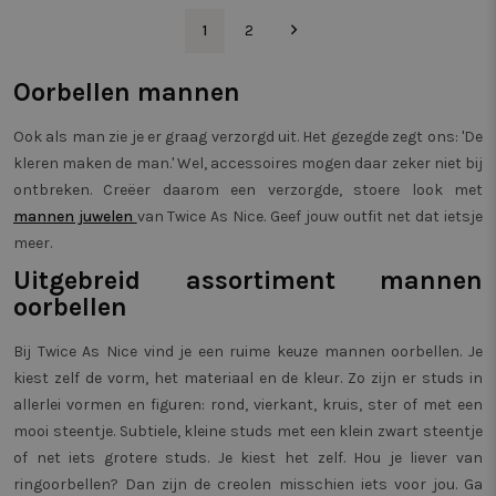
mogelijk heeft g
van webp
voordat hij de
meten. 
1
2
genoemde webs
zorgt er
bezocht.
bezoeker
dezelfde
IDE
1 jaar
Deze cookie wo
Google LLC
Oorbellen mannen
een pagi
ingesteld door
.doubleclick.net
wordt g
Doubleclick en 
gedrag b
informatie uit o
om de pr
Ook als man zie je er graag verzorgd uit. Het gezegde zegt ons: 'De
hoe de eindgebr
verschil
de website gebr
kleren maken de man.' Wel, accessoires mogen daar zeker niet bij
paginave
en over eventue
meten.
ontbreken. Creëer daarom een verzorgde, stoere look met
advertenties die
eindgebruiker h
_vwo_uuid_v2
1 jaar
Deze co
Wingify
mannen juwelen
van Twice As Nice. Geef jouw outfit net dat ietsje
gezien voordat h
gekoppe
Software Pvt.
genoemde webs
meer.
product 
Ltd
bezocht.
Website 
.twiceasnice.com
Uitgebreid assortiment mannen
door Win
SRM_B
1 jaar
Dit is een Micro
Microsoft
VS. De to
oorbellen
MSN 1st party c
Corporation
eigenar
die zorgt voor d
.c.bing.com
prestati
goede werking 
verschil
deze website.
Bij Twice As Nice vind je een ruime keuze mannen oorbellen. Je
van webp
meten. 
kiest zelf de vorm, het materiaal en de kleur. Zo zijn er studs in
SM
.c.clarity.ms
Sessie
Dit is een Micro
zorgt er
MSN 1st party c
bezoeker
allerlei vormen en figuren: rond, vierkant, kruis, ster of met een
die we gebruik
dezelfde
het gebruik van
mooi steentje. Subtiele, kleine studs met een klein zwart steentje
een pagi
website voor in
wordt g
of net iets grotere studs. Je kiest het zelf. Hou je liever van
analyses te met
gedrag b
om de pr
ringoorbellen? Dan zijn de creolen misschien iets voor jou. Ga
_pin_unauth
1 jaar
Registreert een
Pinterest Inc.
verschil