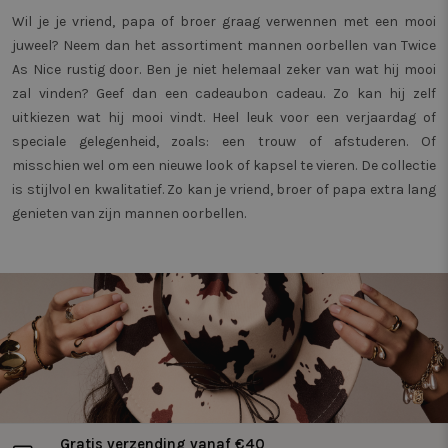
op basis
Wil je je vriend, papa of broer graag verwennen met een mooi
interacti
juweel? Neem dan het assortiment mannen oorbellen van Twice
_vwo_ds
4 weken 2
Deze co
Wingify
As Nice rustig door. Ben je niet helemaal zeker van wat hij mooi
dagen
gebruikt
.twiceasnice.com
Website
zal vinden? Geef dan een cadeaubon cadeau. Zo kan hij zelf
om de v
pagina's
uitkiezen wat hij mooi vindt. Heel leuk voor een verjaardag of
gebruik
bezocht 
speciale gelegenheid, zoals: een trouw of afstuderen. Of
registrer
misschien wel om een nieuwe look of kapsel te vieren. De collectie
eventuel
als onde
is stijlvol en kwalitatief. Zo kan je vriend, broer of papa extra lang
split te
lay-out,
genieten van zijn mannen oorbellen.
of de i
website 
verbeter
Gratis verzending vanaf €40