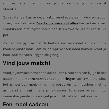
unieke ID die de
.twiceasnice.com
paginave
voor een effen creool of eentje met een hangend kruisje of
gebruiker
meten.
identificeert en
steentje.
herkent. Wordt
_clsk
1 dag
Deze co
Microsoft
gebruikt voor
geassoci
.twiceasnice.com
Qua materiaal kan je kiezen uit zilver of edelstaal in de kleur
g
oud,
gerichte adverte
Microsof
zilver, zwart of rosé.
Zwarte mannen oorbellen
kan je heel stoer
analytic
Het word
combineren met bijvoorbeeld een leren zwarte jas of een leuke
om infor
de sessi
pet.
gebruike
en om m
Zo ben ook jij mee met de laatste nieuwe modetrends voor de
paginaw
combine
modebewuste man. Laat die complimenten maar komen! Want ja
gebruike
analytis
hoor, ook mannen krijgen die graag!
doelein
Vind jouw match!
_vwo_sn
29 minuten
Deze co
Wingify
58 seconden
gebruik
.twiceasnice.com
prestati
Vond je jouw ideale mannen oorbellen? Neem dan een kijkje in het
effectivi
verschil
assortiment
mannenarmbanden
en
-ringen
van Twice As Nice.
van web
Het is perfect mogelijk om je oorbellen te matchen met je
gebruike
Het helpt
armband en ring in alle prijsklassen. Zo creëer je een mooi
uitvoere
testen o
samenhangende look en geef je je outfit net dat beetje extra.
zorgen d
worden 
Een mooi cadeau
de mees
webpagi