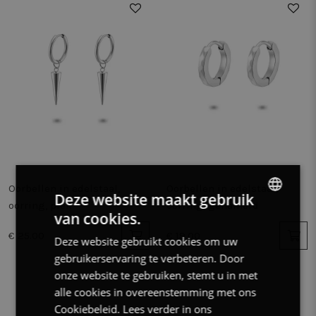
Oorbellen in edelstaal,
Oorbellen in edelstaal,
Deze website maakt gebruik
oorring, piek
oorring, gehamerd
van cookies.
DUTCH
€ 25.00
€ 19.00
Deze website gebruikt cookies om uw
FRENCH
gebruikerservaring te verbeteren. Door
ENGLISH
onze website te gebruiken, stemt u in met
alle cookies in overeenstemming met ons
Cookiebeleid.
Lees verder in ons