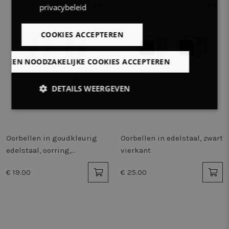
privacybeleid
COOKIES ACCEPTEREN
LLEEN NOODZAKELIJKE COOKIES ACCEPTEREN
DETAILS WEERGEVEN
Strikt
Prestatie
Targeting
noodzakelijk
Oorbellen in goudkleurig
Oorbellen in edelstaal, zwart
edelstaal, oorring,
vierkant
Functioneel
Niet-
gehamerd
geclassificeerd
€ 19.00
€ 25.00