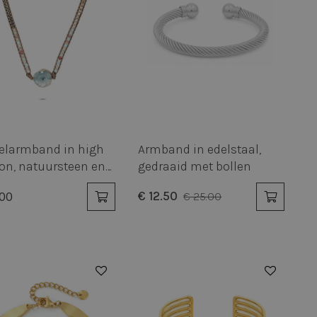
elarmband in high
Armband in edelstaal,
on, natuursteen en
gedraaid met bollen
n
€ 12.50
.00
€ 25.00
50%