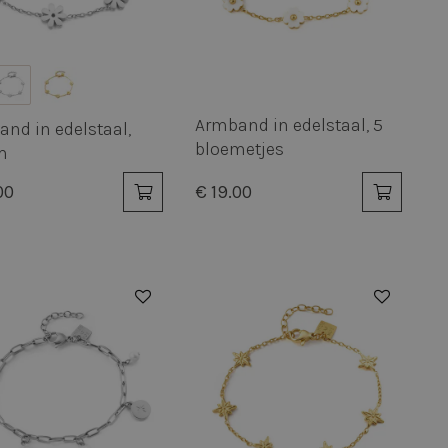
schrijving
Armband in edelstaal, 5
nd in edelstaal,
bloemetjes
m
00
€ 19.00