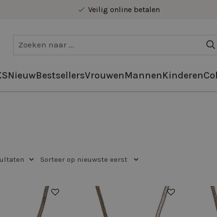
Veilig online betalen
Gratis levering vanaf €40 in Benelux
KS
Nieuw
Bestsellers
Vrouwen
Mannen
Kinderen
Col