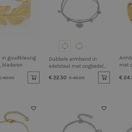
in goudkleurig
Armba
Dubbele armband in
, bladeren
met o
edelstaal met oogbedel
en zirkonia's
€ 22.50
€ 24
€ 49.00
€ 45.00
50%
50%