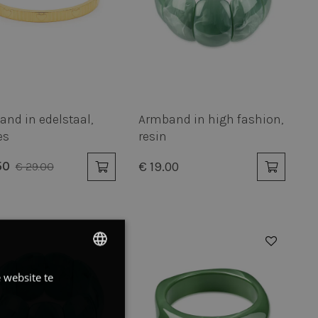
nd in edelstaal,
Armband in high fashion,
es
resin
50
€ 19.00
€ 29.00
 website te
DUTCH
FRENCH