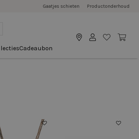
Gaatjes schieten
Productonderhoud
lecties
Cadeaubon
50%