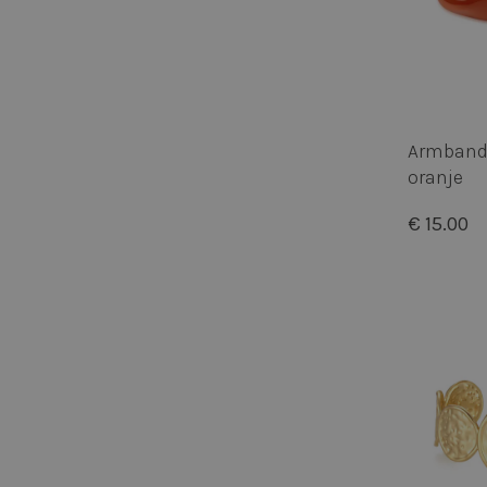
cfid
RECENTLYVIEWED
Armband 
oranje
cftoken
€ 15.00
WISHLIST
FPGSID
CookieScriptConse