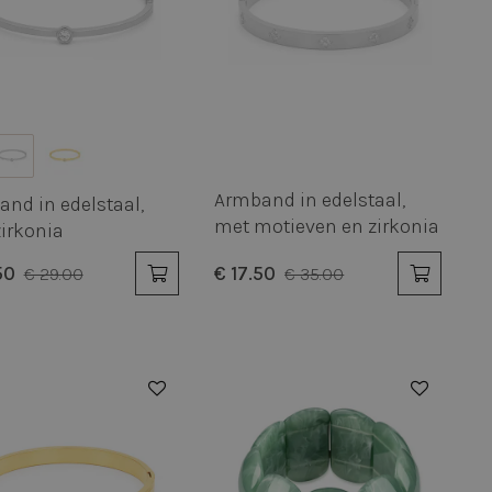
Armband in edelstaal,
nd in edelstaal,
met motieven en zirkonia
irkonia
50
€ 17.50
€ 29.00
€ 35.00