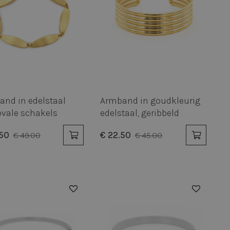
nd in edelstaal
Armband in goudkleurig
vale schakels
edelstaal, geribbeld
.50
€ 22.50
€ 49.00
€ 45.00
50%