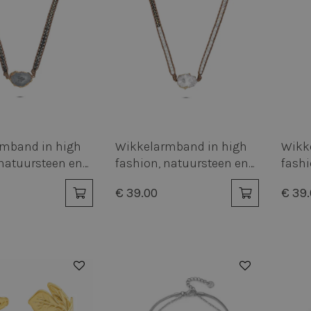
mband in high
Wikkelarmband in high
Wikk
 natuursteen en
fashion, natuursteen en
fashi
kralen
krale
€ 39.00
€ 39
50%
50%