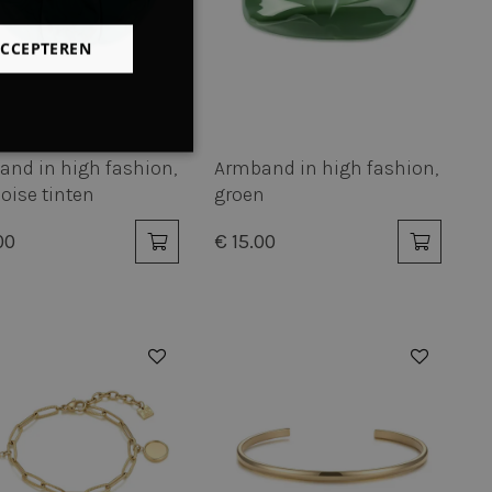
ENGLISH
ACCEPTEREN
Niet-
nd in high fashion,
Armband in high fashion,
geclassificeerd
oise tinten
groen
00
€ 15.00
rd
elding en
keuren van de
 van cookies op de