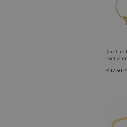
Armband 
met vlind
€ 17.50
€
50%