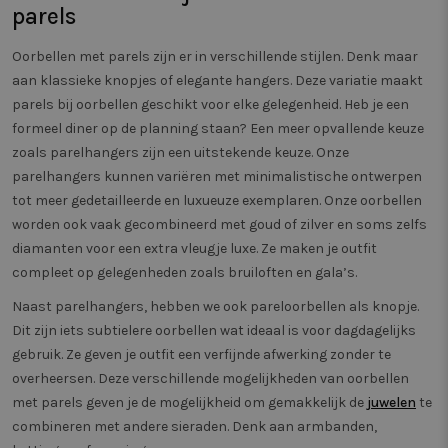
mogelijk heeft g
van webp
parels
voordat hij de
meten. 
genoemde webs
zorgt er
bezocht.
bezoeker
Oorbellen met parels zijn er in verschillende stijlen. Denk maar
dezelfde
IDE
1 jaar
Deze cookie wo
Google LLC
aan klassieke knopjes of elegante hangers. Deze variatie maakt
een pagi
ingesteld door
.doubleclick.net
wordt g
Doubleclick en 
parels bij oorbellen geschikt voor elke gelegenheid. Heb je een
gedrag b
informatie uit o
om de pr
formeel diner op de planning staan? Een meer opvallende keuze
hoe de eindgebr
verschil
de website gebr
paginave
zoals parelhangers zijn een uitstekende keuze. Onze
en over eventue
meten.
advertenties die
parelhangers kunnen variëren met minimalistische ontwerpen
eindgebruiker h
_vwo_uuid_v2
1 jaar
Deze co
Wingify
tot meer gedetailleerde en luxueuze exemplaren. Onze oorbellen
gezien voordat h
gekoppe
Software Pvt.
genoemde webs
product 
worden ook vaak gecombineerd met goud of zilver en soms zelfs
Ltd
bezocht.
Website 
.twiceasnice.com
diamanten voor een extra vleugje luxe. Ze maken je outfit
door Win
SRM_B
1 jaar
Dit is een Micro
Microsoft
VS. De to
compleet op gelegenheden zoals bruiloften en gala’s.
MSN 1st party c
Corporation
eigenar
die zorgt voor d
.c.bing.com
prestati
goede werking 
verschil
Naast parelhangers, hebben we ook pareloorbellen als knopje.
deze website.
van webp
Dit zijn iets subtielere oorbellen wat ideaal is voor dagdagelijks
meten. 
SM
.c.clarity.ms
Sessie
Dit is een Micro
zorgt er
gebruik. Ze geven je outfit een verfijnde afwerking zonder te
MSN 1st party c
bezoeker
die we gebruik
dezelfde
overheersen. Deze verschillende mogelijkheden van oorbellen
het gebruik van
een pagi
website voor in
met parels geven je de mogelijkheid om gemakkelijk de
juwelen
te
wordt g
analyses te met
gedrag b
combineren met andere sieraden. Denk aan armbanden,
om de pr
_pin_unauth
1 jaar
Registreert een
Pinterest Inc.
verschil