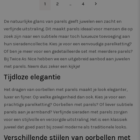
MR
1 week
Dit is een Micro
Microsoft
verschil
1
2
...
4
MSN 1st party c
Corporation
van webp
die we gebruik
.c.clarity.ms
meten. 
het gebruik van
maakt o
website voor in
tussen 
De natuurlijke glans van parels geeft juwelen een zacht en
analyses te met
terugke
verfijnde uitstraling. Dit maakt parels ideaal voor mensen die op
bezoeker
MUID
1 jaar
Deze cookie wo
Microsoft
veel gebruikt do
zoek zijn naar een subtiele maar toch luxueuze toevoeging aan
Corporation
_ttp
.twiceasnice.com
2 maanden 4
Deze co
mijn Microsoft a
.clarity.ms
weken
gebruik
hun sieradencollectie. Kies je voor een eenvoudige parelketting?
een unieke
gebruike
gebruikers-ID. H
en -gedr
Of ben je meer voor een gedetailleerde set met meerdere parels?
kan worden inge
website 
door ingesloten
Bij Twice As Nice hebben we een uitgebreid aanbod aan juwelen
voor sit
microsoft-scripts
gebruiks
met parels. Neem dus zeker een kijkje!
Algemeen word
Deze inf
aangenomen dat
wordt g
Tijdloze elegantie
synchroniseert 
gebruike
veel verschillen
verbeter
Microsoft-dome
function
waardoor gebrui
Het dragen van oorbellen met parels maakt je look eleganter,
website 
kunnen worden
optimali
luxer en fijner. Op welke gelegenheid dan ook. Kies je voor een
gevolgd.
_vwo_uuid
1 jaar
Deze co
Wingify
prachtige parelketting? Oorbellen met parels? Of liever subtiele
ANONCHK
9 minuten 45
Deze cookie
Microsoft
gekoppe
Software Pvt.
seconden
verzamelt infor
Corporation
parels aan je armband? Verfijnde sieraden met parels zorgen
product 
Ltd
over hoe de
.c.clarity.ms
Website 
.twiceasnice.com
voor een stijlvolle en verzorgde uitstraling. Het is een klassiek
eindgebruiker d
door Win
website gebruik
VS. De to
juweel dat goed past bij zowel moderne als traditionele looks.
over eventuele
eigenar
advertenties die
prestati
Verschillende stijlen van oorbellen met
eindgebruiker
verschil