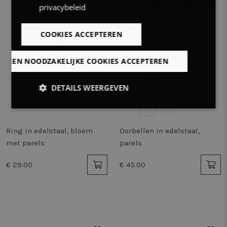
privacybeleid
COOKIES ACCEPTEREN
LLEEN NOODZAKELIJKE COOKIES ACCEPTEREN
DETAILS WEERGEVEN
Strikt
Prestatie
Targeting
noodzakelijk
Ring in edelstaal, bloem
Oorbellen in edelstaal,
met parels
parels
Functioneel
Niet-
€ 29.00
€ 45.00
geclassificeerd