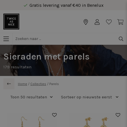
Gratis levering vanaf €40 in Benelux
Veilig online betalen
Gratis levering vanaf €40 in Benelux
Sieraden met parels
179
resultaten
Home
/
Collecties
/
Parels
50%
50%