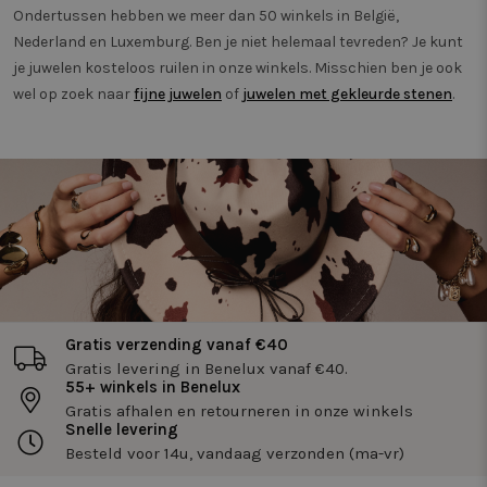
op basis
Ondertussen hebben we meer dan 50 winkels in België,
interacti
Nederland en Luxemburg. Ben je niet helemaal tevreden? Je kunt
_vwo_ds
4 weken 2
Deze co
Wingify
je juwelen kosteloos ruilen in onze winkels. Misschien ben je ook
dagen
gebruikt
.twiceasnice.com
Website
wel op zoek naar
fijne juwelen
of
juwelen met gekleurde stenen
.
om de v
pagina's
gebruik
bezocht 
registrer
eventuel
als onde
split te
lay-out,
of de i
website 
verbeter
Gratis verzending vanaf €40
Gratis levering in Benelux vanaf €40.
55+ winkels in Benelux
Gratis afhalen en retourneren in onze winkels
Snelle levering
Besteld voor 14u, vandaag verzonden (ma-vr)