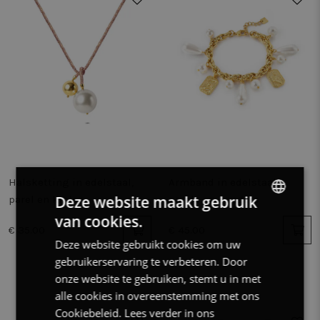
Halsketting in edelstaal,
Armband in edelstaal,
Deze website maakt gebruik
parel en kralen
parels en hangers
van cookies.
DUTCH
€ 35.00
€ 45.00
Deze website gebruikt cookies om uw
FRENCH
gebruikerservaring te verbeteren. Door
ENGLISH
onze website te gebruiken, stemt u in met
alle cookies in overeenstemming met ons
Cookiebeleid.
Lees verder in ons