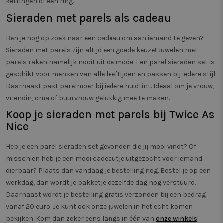
kettingen of een ring.
unieke ID die de
.twiceasnice.com
paginave
gebruiker
meten.
Sieraden met parels als cadeau
identificeert en
herkent. Wordt
_clsk
1 dag
Deze co
Microsoft
gebruikt voor
geassoci
.twiceasnice.com
Ben je nog op zoek naar een cadeau om aan iemand te geven?
gerichte adverte
Microsof
analytic
Sieraden met parels zijn altijd een goede keuze! Juwelen met
Het word
parels raken namelijk nooit uit de mode. Een parel sieraden set is
om infor
de sessi
geschikt voor mensen van alle leeftijden en passen bij iedere stijl.
gebruike
en om m
Daarnaast past parelmoer bij iedere huidtint. Ideaal om je vrouw,
paginaw
combine
vriendin, oma of buurvrouw gelukkig mee te maken.
gebruike
analytis
Koop je sieraden met parels bij Twice As
doelein
Nice
_vwo_sn
29 minuten
Deze co
Wingify
58 seconden
gebruik
.twiceasnice.com
prestati
Heb je een parel sieraden set gevonden die jij mooi vindt? Of
effectivi
misschien heb je een mooi cadeautje uitgezocht voor iemand
verschil
van web
dierbaar? Plaats dan vandaag je bestelling nog. Bestel je op een
gebruike
Het helpt
werkdag, dan wordt je pakketje dezelfde dag nog verstuurd.
uitvoere
Daarnaast wordt je bestelling gratis verzonden bij een bedrag
testen o
zorgen d
vanaf 20 euro. Je kunt ook onze juwelen in het echt komen
worden 
de mees
bekijken. Kom dan zeker eens langs in één van
onze winkels
!
webpagi