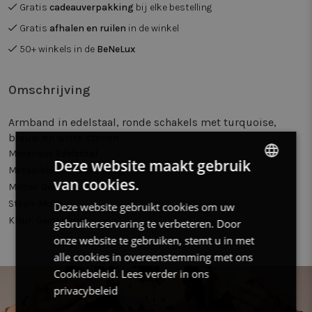
Gratis
cadeauverpakking
bij elke bestelling
Gratis
afhalen en ruilen
in de winkel
50+ winkels in de
BeNeLux
Omschrijving
Armband in edelstaal, ronde schakels met turquoise,
blauw en witte stenen.
Materiaal:
Edelstaal
Deze website maakt gebruik
Metaalkleur:
Zilverkleurig
van cookies.
DUTCH
Motief:
Geen
Steen:
Multi
Deze website gebruikt cookies om uw
FRENCH
Kleur:
Geen kleur
gebruikerservaring te verbeteren. Door
ENGLISH
onze website te gebruiken, stemt u in met
alle cookies in overeenstemming met ons
Cookiebeleid.
Lees verder in ons
privacybeleid