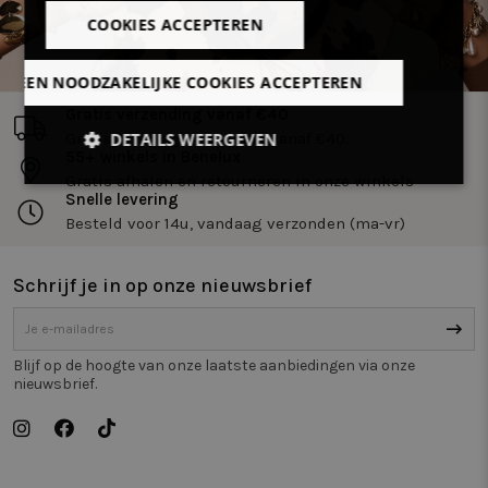
COOKIES ACCEPTEREN
LLEEN NOODZAKELIJKE COOKIES ACCEPTEREN
Gratis verzending vanaf €40
DETAILS WEERGEVEN
Gratis levering in Benelux vanaf €40.
55+ winkels in Benelux
Gratis afhalen en retourneren in onze winkels
Strikt
Prestatie
Targeting
Snelle levering
noodzakelijk
Besteld voor 14u, vandaag verzonden (ma-vr)
Schrijf je in op onze nieuwsbrief
Functioneel
Niet-
geclassificeerd
Blijf op de hoogte van onze laatste aanbiedingen via onze
nieuwsbrief.
Strikt noodzakelijk
Prestatie
Targeting