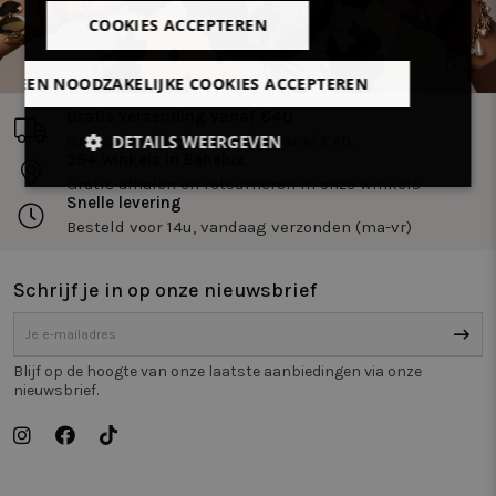
COOKIES ACCEPTEREN
LLEEN NOODZAKELIJKE COOKIES ACCEPTEREN
Gratis verzending vanaf €40
DETAILS WEERGEVEN
Gratis levering in Benelux vanaf €40.
55+ winkels in Benelux
Gratis afhalen en retourneren in onze winkels
Strikt
Prestatie
Targeting
Snelle levering
noodzakelijk
Besteld voor 14u, vandaag verzonden (ma-vr)
Schrijf je in op onze nieuwsbrief
Functioneel
Niet-
geclassificeerd
Blijf op de hoogte van onze laatste aanbiedingen via onze
nieuwsbrief.
Strikt noodzakelijk
Prestatie
Targeting