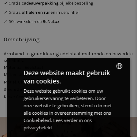
Gratis
cadeauverpakking
bij elke bestelling
Gratis
afhalen en ruilen
in de winkel
50+ winkels in de
BeNeLux
Omschrijving
Armband in goudkleurig edelstaal met ronde en bewerkte
schakels.
Materiaal:
Edelstaal
Deze website maakt gebruik
Metaalkleur:
Goudkleurig
van cookies.
DUTCH
Motief:
Cirkel
Steen:
Zirkonia
Deze website gebruikt cookies om uw
FRENCH
Kleur:
Geen kleur
gebruikerservaring te verbeteren. Door
ENGLISH
onze website te gebruiken, stemt u in met
alle cookies in overeenstemming met ons
Cookiebeleid.
Lees verder in ons
privacybeleid