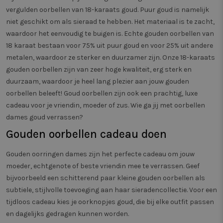
op basis
vergulden oorbellen van 18-karaats goud. Puur goud is namelijk
interacti
niet geschikt om als sieraad te hebben. Het materiaal is te zacht,
_vwo_ds
4 weken 2
Deze co
Wingify
waardoor het eenvoudig te buigen is. Echte gouden oorbellen van
dagen
gebruikt
.twiceasnice.com
Website
18 karaat bestaan voor 75% uit puur goud en voor 25% uit andere
om de v
pagina's
metalen, waardoor ze sterker en duurzamer zijn. Onze 18-karaats
gebruik
gouden oorbellen zijn van zeer hoge kwaliteit, erg sterk en
bezocht 
registrer
duurzaam, waardoor je heel lang plezier aan jouw
gouden
eventuel
als onde
oorbellen beleeft! Goud oorbellen zijn ook een prachtig, luxe
split te
lay-out,
cadeau voor je vriendin, moeder of zus. Wie ga jij met
oorbellen
of de i
dames goud verrassen?
website 
verbeter
Gouden oorbellen cadeau doen
Gouden oorringen dames zijn het perfecte cadeau om jouw
moeder, echtgenote of beste vriendin mee te verrassen. Geef
bijvoorbeeld een schitterend paar kleine gouden oorbellen als
subtiele, stijlvolle toevoeging aan haar sieradencollectie. Voor een
tijdloos cadeau kies je oorknopjes goud, die bij elke outfit passen
en dagelijks gedragen kunnen worden.