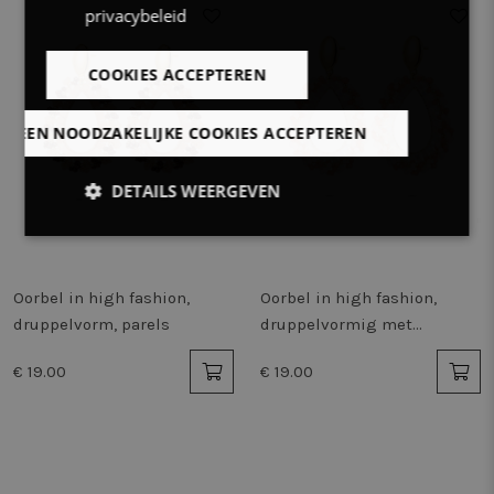
privacybeleid
COOKIES ACCEPTEREN
LLEEN NOODZAKELIJKE COOKIES ACCEPTEREN
DETAILS WEERGEVEN
Strikt
Prestatie
Targeting
noodzakelijk
Oorbel in high fashion,
Oorbel in high fashion,
druppelvorm, parels
druppelvormig met
Functioneel
Niet-
steentjes
geclassificeerd
€ 19.00
€ 19.00