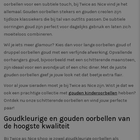
unieke ID die de
.twiceasnice.com
paginave
oorbellen voor een subtiele touch, bij Twice as Nice vind je het
gebruiker
meten.
identificeert en
allemaal. Gouden oorbellen stekers en gouden creolen zijn
herkent. Wordt
_clsk
1 dag
Deze co
Microsoft
tijdloze klassiekers die bij tal van outfits passen. De subtiele
gebruikt voor
geassoci
.twiceasnice.com
gerichte adverte
Microsof
oorringen goud zijn perfect voor dagelijks gebruik en laten zich
analytic
moeiteloos combineren.
Het word
om infor
de sessi
Wil je iets meer glamour? Kies dan voor lange oorbellen goud of
gebruike
en om m
druppel oorbellen goud met een verfijnde afwerking. Opvallende
paginaw
oorhangers goud, bijvoorbeeld met een schitterende maansteen,
combine
gebruike
zijn ideaal voor een avondje uit of een chic diner. Met de juiste
analytis
doelein
gouden oorbellen geef je jouw look net dat beetje extra flair.
_vwo_sn
29 minuten
Deze co
Wingify
Voor al jouw sieraden moet je bij Twice as Nice zijn. Wist je dat we
58 seconden
gebruik
.twiceasnice.com
prestati
ook een prachtige collectie met
gouden kinderoorbellen
hebben?
effectivi
Ontdek nu onze schitterende oorbellen en vind jouw perfecte
verschil
van web
paar!
gebruike
Het helpt
Goudkleurige en gouden oorbellen van
uitvoere
testen o
de hoogste kwaliteit
zorgen d
worden 
de mees
Bij Twice as Nice shop je zowel goudkleurige oorbellen als
webpagi