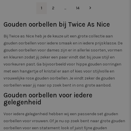
mogelijk heeft g
van webp
voordat hij de
meten. 
1
2
...
14
genoemde webs
zorgt er
bezocht.
bezoeker
dezelfde
IDE
1 jaar
Deze cookie wo
Google LLC
Gouden oorbellen bij Twice As Nice
een pagi
ingesteld door
.doubleclick.net
wordt g
Doubleclick en 
gedrag b
informatie uit o
om de pr
Bij Twice as Nice heb je de keuze uit een grote collectie aan
hoe de eindgebr
verschil
de website gebr
gouden oorbellen voor iedere smaak en in iedere prijsklasse. De
paginave
en over eventue
meten.
gouden oorbellen voor dames zijn er in allerlei soorten, vormen
advertenties die
eindgebruiker h
_vwo_uuid_v2
1 jaar
Deze co
Wingify
en kleuren zodat jij zeker een paar vindt dat bij jouw stijl en
gezien voordat h
gekoppe
Software Pvt.
genoemde webs
voorkeuren past. Ga bijvoorbeeld voor hippe gouden oorringen
product 
Ltd
bezocht.
Website 
.twiceasnice.com
met een hangertje of kristal er aan of kies voor stijlvolle en
door Win
SRM_B
1 jaar
Dit is een Micro
Microsoft
VS. De to
vrouwelijke rose gouden oorbellen. Je vindt zeker de gouden
MSN 1st party c
Corporation
eigenar
die zorgt voor d
.c.bing.com
oorbellen waar jij naar op zoek bent in ons grote aanbod.
prestati
goede werking 
verschil
deze website.
van webp
Gouden oorbellen voor iedere
meten. 
SM
.c.clarity.ms
Sessie
Dit is een Micro
gelegenheid
zorgt er
MSN 1st party c
bezoeker
die we gebruik
dezelfde
het gebruik van
Voor iedere gelegenheid hebben wij een passende set gouden
een pagi
website voor in
wordt g
oorbellen voor vrouwen. Of je nu op zoek bent naar grote gouden
analyses te met
gedrag b
om de pr
oorbellen voor een statement look of juist fijne gouden
_pin_unauth
1 jaar
Registreert een
Pinterest Inc.
verschil