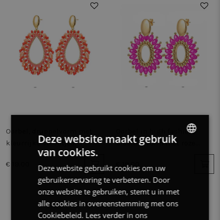
Oorbel, druppelvorm met
Oorbel in high fashion,
Deze website maakt gebruik
kleurrijke steentjes
bloemenvorm met roze
van cookies.
DUTCH
steentjes
€ 19.00
€ 19.00
Deze website gebruikt cookies om uw
FRENCH
gebruikerservaring te verbeteren. Door
ENGLISH
onze website te gebruiken, stemt u in met
alle cookies in overeenstemming met ons
Cookiebeleid.
Lees verder in ons