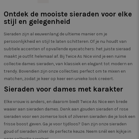
mogelijk heeft g
van webp
voordat hij de
meten. 
genoemde webs
zorgt er
Ontdek de mooiste sieraden voor elke
bezocht.
bezoeker
stijl en gelegenheid
dezelfde
IDE
1 jaar
Deze cookie wo
Google LLC
een pagi
ingesteld door
.doubleclick.net
wordt g
Doubleclick en 
gedrag b
Sieraden zijn al eeuwenlang de ultieme manier om je
informatie uit o
om de pr
hoe de eindgebr
persoonlijkheid en stijl te laten schitteren. Of je nu houdt van
verschil
de website gebr
paginave
subtiele accenten of opvallende eyecatchers: het juiste sieraad
en over eventue
meten.
advertenties die
maakt je outfit helemaal af. Bij Twice As Nice vind je een ruime
eindgebruiker h
_vwo_uuid_v2
1 jaar
Deze co
Wingify
gezien voordat h
collectie dames sieraden, van klassiek en elegant tot modern en
gekoppe
Software Pvt.
genoemde webs
product 
Ltd
trendy. Bovendien zijn onze collecties perfect om te mixen en
bezocht.
Website 
.twiceasnice.com
door Win
matchen, zodat je keer op keer een unieke look creëert.
SRM_B
1 jaar
Dit is een Micro
Microsoft
VS. De to
MSN 1st party c
Corporation
eigenar
Sieraden voor dames met karakter
die zorgt voor d
.c.bing.com
prestati
goede werking 
verschil
deze website.
van webp
Elke vrouw is anders, en daarom biedt Twice As Nice een brede
meten. 
SM
.c.clarity.ms
Sessie
Dit is een Micro
zorgt er
waaier aan sieraden dames. Denk aan gouden sieraden of rose
MSN 1st party c
bezoeker
die we gebruik
sieraden voor een zomerse look of zilveren sieraden die je look een
dezelfde
het gebruik van
een pagi
frisse boost geven. Ga je voor tijdloos? Dan zijn onze sieraden
website voor in
wordt g
analyses te met
gedrag b
goud of sieraden zilver de perfecte keuze. Neem snél een kijkje in
om de pr
_pin_unauth
1 jaar
Registreert een
Pinterest Inc.
verschil
onze collectie juwelen!