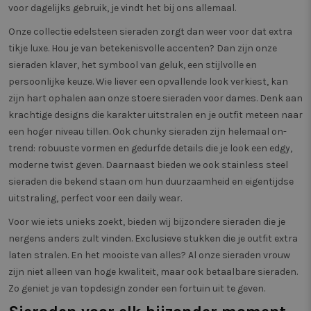
voor dagelijks gebruik, je vindt het bij ons allemaal.
op basis
interacti
Onze collectie edelsteen sieraden zorgt dan weer voor dat extra
_vwo_ds
4 weken 2
Deze co
Wingify
tikje luxe. Hou je van betekenisvolle accenten? Dan zijn onze
dagen
gebruikt
.twiceasnice.com
Website
sieraden klaver, het symbool van geluk, een stijlvolle en
om de v
pagina's
persoonlijke keuze. Wie liever een opvallende look verkiest, kan
gebruik
bezocht 
zijn hart ophalen aan onze stoere sieraden voor dames. Denk aan
registrer
krachtige designs die karakter uitstralen en je outfit meteen naar
eventuel
als onde
een hoger niveau tillen. Ook chunky sieraden zijn helemaal on-
split te
lay-out,
trend: robuuste vormen en gedurfde details die je look een edgy,
of de i
moderne twist geven. Daarnaast bieden we ook stainless steel
website 
verbeter
sieraden die bekend staan om hun duurzaamheid en eigentijdse
uitstraling, perfect voor een daily wear.
Voor wie iets unieks zoekt, bieden wij bijzondere sieraden die je
nergens anders zult vinden. Exclusieve stukken die je outfit extra
laten stralen. En het mooiste van alles? Al onze sieraden vrouw
zijn niet alleen van hoge kwaliteit, maar ook betaalbare sieraden.
Zo geniet je van topdesign zonder een fortuin uit te geven.