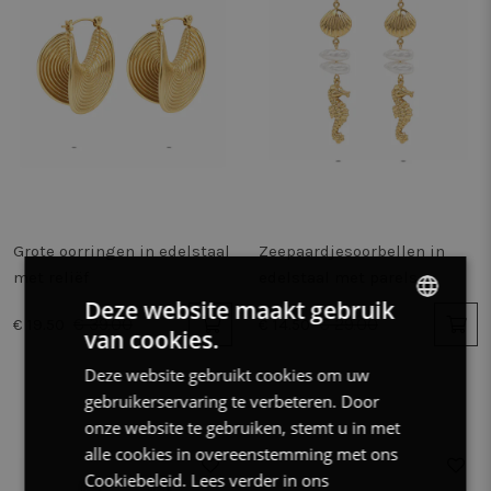
Grote oorringen in edelstaal
Zeepaardjesoorbellen in
met reliëf
edelstaal met parels
Deze website maakt gebruik
€ 39.00
€ 29.00
€ 19.50
€ 14.50
van cookies.
DUTCH
Deze website gebruikt cookies om uw
FRENCH
gebruikerservaring te verbeteren. Door
ENGLISH
onze website te gebruiken, stemt u in met
alle cookies in overeenstemming met ons
50%
50%
Cookiebeleid.
Lees verder in ons