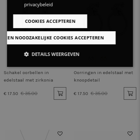
privacybeleid
COOKIES ACCEPTEREN
LLEEN NOODZAKELIJKE COOKIES ACCEPTEREN
DETAILS WEERGEVEN
Strikt
Prestatie
Targeting
Schakel oorbellen in
Oorringen in edelstaal met
noodzakelijk
edelstaal met zirkonia
knoopdetail
€ 35.00
€ 35.00
€ 17.50
€ 17.50
Functioneel
Niet-
geclassificeerd
50%
50%