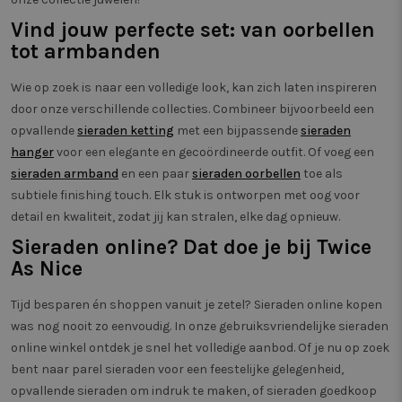
unieke ID die de
.twiceasnice.com
paginave
gebruiker
meten.
Vind jouw perfecte set: van oorbellen
identificeert en
herkent. Wordt
tot armbanden
_clsk
1 dag
Deze co
Microsoft
gebruikt voor
geassoci
.twiceasnice.com
gerichte adverte
Microsof
analytic
Wie op zoek is naar een volledige look, kan zich laten inspireren
Het word
door onze verschillende collecties. Combineer bijvoorbeeld een
om infor
de sessi
opvallende
sieraden ketting
met een bijpassende
sieraden
gebruike
en om m
hanger
voor een elegante en gecoördineerde outfit. Of voeg een
paginaw
sieraden armband
en een paar
sieraden oorbellen
toe als
combine
gebruike
subtiele finishing touch. Elk stuk is ontworpen met oog voor
analytis
doelein
detail en kwaliteit, zodat jij kan stralen, elke dag opnieuw.
_vwo_sn
29 minuten
Deze co
Wingify
Sieraden online? Dat doe je bij Twice
58 seconden
gebruik
.twiceasnice.com
prestati
As Nice
effectivi
verschil
van web
Tijd besparen én shoppen vanuit je zetel? Sieraden online kopen
gebruike
was nog nooit zo eenvoudig. In onze gebruiksvriendelijke sieraden
Het helpt
uitvoere
online winkel ontdek je snel het volledige aanbod. Of je nu op zoek
testen o
zorgen d
bent naar parel sieraden voor een feestelijke gelegenheid,
worden 
de mees
opvallende sieraden om indruk te maken, of sieraden goedkoop
webpagi