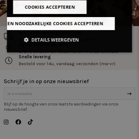
COOKIES ACCEPTEREN
LLEEN NOODZAKELIJKE COOKIES ACCEPTEREN
Gratis verzending vanaf €40
DETAILS WEERGEVEN
Gratis levering in Benelux vanaf €40.
55+ winkels in Benelux
Gratis afhalen en retourneren in onze winkels
Strikt
Prestatie
Targeting
Snelle levering
noodzakelijk
Besteld voor 14u, vandaag verzonden (ma-vr)
Schrijf je in op onze nieuwsbrief
Functioneel
Niet-
geclassificeerd
Blijf op de hoogte van onze laatste aanbiedingen via onze
nieuwsbrief.
Strikt noodzakelijk
Prestatie
Targeting