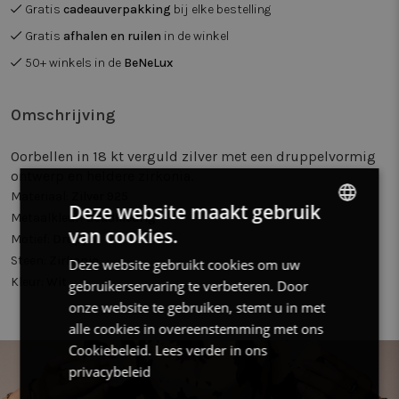
Gratis
cadeauverpakking
bij elke bestelling
Gratis
afhalen en ruilen
in de winkel
50+ winkels in de
BeNeLux
Omschrijving
Oorbellen in 18 kt verguld zilver met een druppelvormig
ontwerp en heldere zirkonia.
Materiaal:
Zilver 925
Deze website maakt gebruik
Metaalkleur:
Goudkleurig
van cookies.
DUTCH
Motief:
Druppel
Steen:
Zirkonia
Deze website gebruikt cookies om uw
FRENCH
Kleur:
Wit
gebruikerservaring te verbeteren. Door
ENGLISH
onze website te gebruiken, stemt u in met
alle cookies in overeenstemming met ons
Cookiebeleid.
Lees verder in ons
privacybeleid