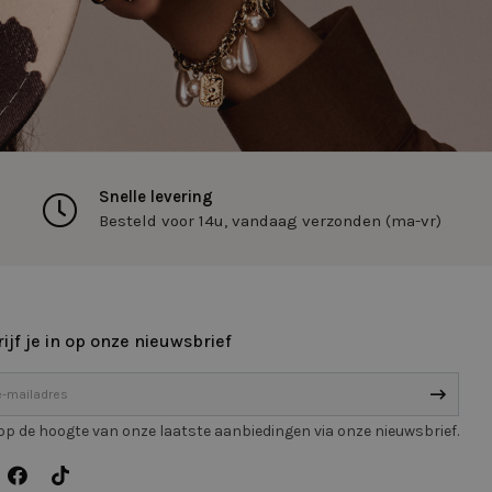
-toepassingen.
e met CFID en helpt
e wijze te
an gebruikerssessies
, is specifiek voor
 nummer om de klant
n bij te houden op
Snelle levering
status van de
Besteld voor 14u, vandaag verzonden (ma-vr)
eken.
ie-Script.com-
oekers te
-Script.com is
ijf je in op onze nieuwsbrief
schrijving
f op de hoogte van onze laatste aanbiedingen via onze nieuwsbrief.