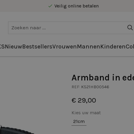
Veilig online betalen
Gratis levering vanaf €40 in Benelux
KS
Nieuw
Bestsellers
Vrouwen
Mannen
Kinderen
Col
Armband in edel
REF:
KS21HB00546
€ 29,00
Kies uw maat
21cm