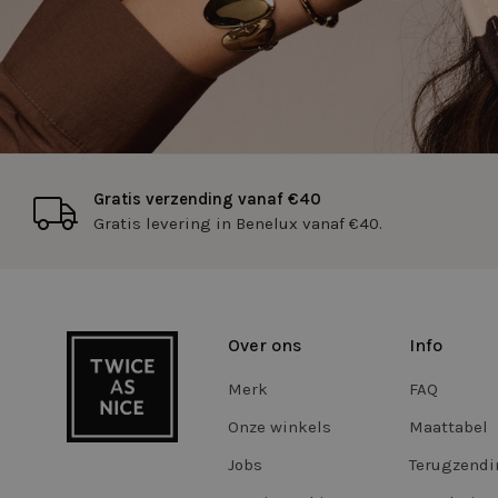
cftoken
WISHLIST
Gratis verzending vanaf €40
FPGSID
Gratis levering in Benelux vanaf €40.
CookieScriptConse
Over ons
Info
Storage declaratio
Merk
FAQ
Naam
_vwo_865194_confi
Onze winkels
Maattabel
tt_appInfo
Jobs
Terugzend
vwoSn