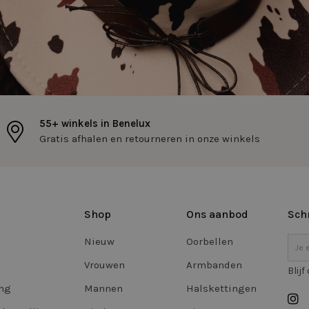
Google Privacy Policy
dagen
kunnen weergeven aan de bezoeker.
www.twiceasnice.com
1 jaar 1
Cookie ingesteld door Adobe ColdFusion
maand
Deze cookie wordt gebruikt in combinati
om een clientapparaat (browser) op uniek
identificeren, zodat de site variabelen v
kan bijhouden. Hoe deze worden gebruikt
de site. CFTOKEN bevat een willekeurig
te identificeren.
ibikeweb.tilroy.com
4 weken 2
Deze cookie wordt gebruikt om producte
www.twiceasnice.com
dagen
de verlanglijst van de bezoeker.
55+ winkels in Benelux
29 minuten
Deze cookie wordt gebruikt om de sessie
Google
Gratis afhalen en retourneren in onze winkels
57 seconden
gebruiker te bewaren tijdens paginabezo
.twiceasnice.com
nt
3 dagen
Deze cookie wordt gebruikt door de Cook
CookieScript
service om de cookievoorkeuren van bez
www.twiceasnice.com
onthouden. De cookie-banner van Cookie
noodzakelijk om correct te werken.
Shop
Ons aanbod
Schr
n
Nieuw
Oorbellen
Storage type
Om
g
Lokale opslag
Vrouwen
Armbanden
Blij
Sessiesopslag
ing
Mannen
Halskettingen
Lokale opslag