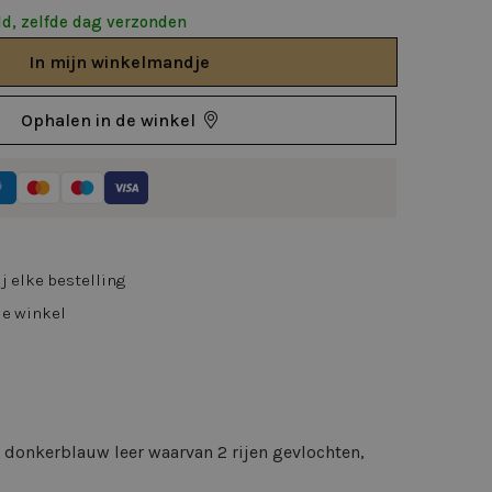
d, zelfde dag verzonden
In
mijn
winkelmandje
Ophalen in de winkel
j elke bestelling
de winkel
n donkerblauw leer waarvan 2 rijen gevlochten,