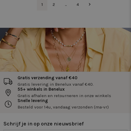
_vwo_uuid_v2
1 jaar
Deze co
Wingify
1
2
...
4
gekoppe
Software Pvt.
product 
Ltd
Website 
.twiceasnice.com
door Win
VS. De to
eigenar
prestati
verschil
van webp
meten. 
zorgt er
bezoeker
dezelfde
een pagi
wordt g
gedrag b
om de pr
verschil
Gratis verzending vanaf €40
paginave
meten.
Gratis levering in Benelux vanaf €40.
55+ winkels in Benelux
_vwo_ds
4 weken 2
Deze co
Wingify
Gratis afhalen en retourneren in onze winkels
dagen
gebruikt
.twiceasnice.com
Website
Snelle levering
om de v
Besteld voor 14u, vandaag verzonden (ma-vr)
pagina's
gebruik
bezocht 
registrer
Schrijf je in op onze nieuwsbrief
eventuel
als onde