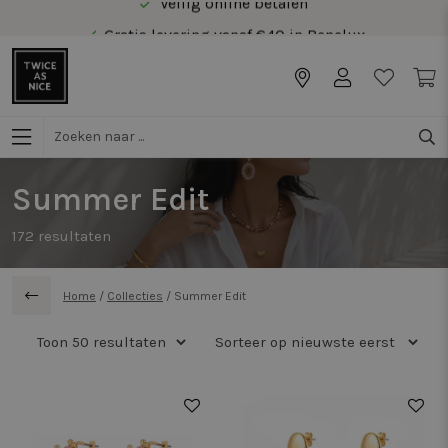
Gratis levering vanaf €40 in Benelux
Veilig online betalen
Gratis levering vanaf €40 in Benelux
Summer Edit
172
resultaten
Home
/
Collecties
/
Summer Edit