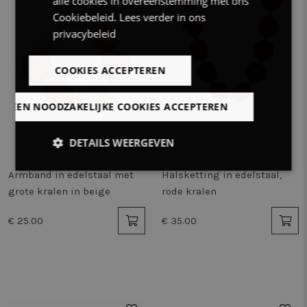
alle cookies in overeenstemming met ons
Cookiebeleid.
Lees verder in ons
privacybeleid
COOKIES ACCEPTEREN
LLEEN NOODZAKELIJKE COOKIES ACCEPTEREN
DETAILS WEERGEVEN
Strikt
Prestatie
Targeting
Armband in edelstaal met
Halsketting in edelstaal,
noodzakelijk
grote kralen in beige
rode kralen
€ 25.00
€ 35.00
Functioneel
Niet-
geclassificeerd