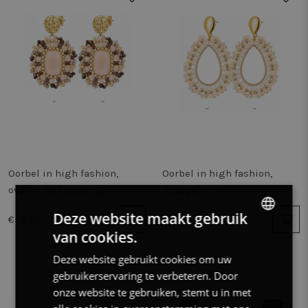
Oorbel in high fashion,
Oorbel in high fashion,
ovalen met steentjes
druppelvorm
Deze website maakt gebruik
€ 19.00
€ 19.00
van cookies.
DUTCH
Deze website gebruikt cookies om uw
FRENCH
gebruikerservaring te verbeteren. Door
ENGLISH
onze website te gebruiken, stemt u in met