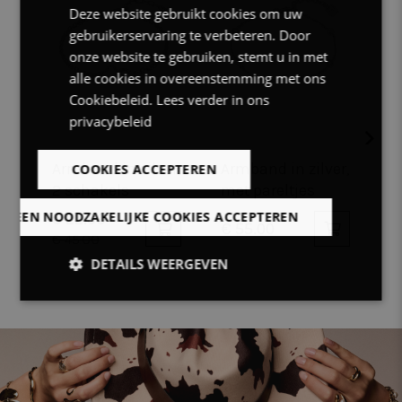
Deze website gebruikt cookies om uw
FRENCH
gebruikerservaring te verbeteren. Door
ENGLISH
onze website te gebruiken, stemt u in met
alle cookies in overeenstemming met ons
Cookiebeleid.
Lees verder in ons
privacybeleid
Armband in zilver,
Armband in zilver,
A
COOKIES ACCEPTEREN
2 schakels
met pareltjes
z
e
LLEEN NOODZAKELIJKE COOKIES ACCEPTEREN
€ 22.50
€ 55.00
€
z
€ 45.00
DETAILS WEERGEVEN
Strikt
Prestatie
Targeting
noodzakelijk
Functioneel
Niet-
geclassificeerd