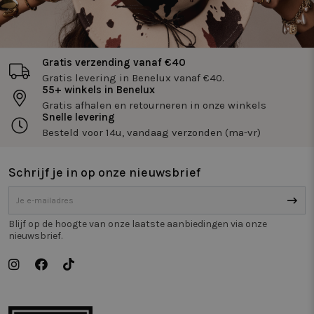
Gratis verzending vanaf €40
Gratis levering in Benelux vanaf €40.
55+ winkels in Benelux
Strikt noodzakelijk
Prestatie
Targeting
Gratis afhalen en retourneren in onze winkels
Snelle levering
Functioneel
Niet-geclassificeerd
Besteld voor 14u, vandaag verzonden (ma-vr)
Strikt noodzakelijke cookies maken de
kernfunctionaliteiten van de website mogelijk, zoals
gebruikersaanmelding en accountbeheer. De
Schrijf je in op onze nieuwsbrief
website kan niet goed worden gebruikt zonder de
strikt noodzakelijke cookies.
Naam
Aanbieder / Domein
Vervaldatum
Om
Blijf op de hoogte van onze laatste aanbiedingen via onze
_tt_enable_cookie
.twiceasnice.com
2 maanden 4
De
nieuwsbrief.
weken
wo
om
vo
de
be
ge
co
we